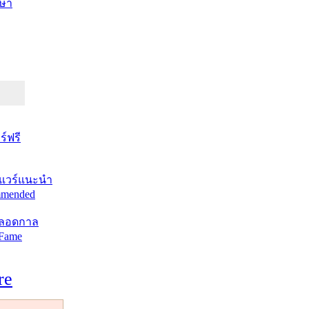
ษา
์ฟรี
แวร์แนะนำ
mended
ตลอดกาล
 Fame
re