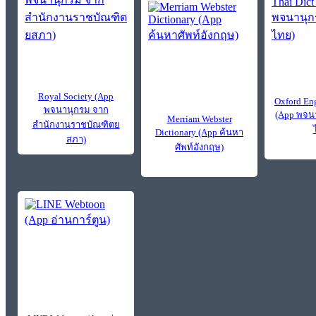
Royal Society (App
Oxford Eng
พจนานุกรม จาก
(App พจน
Merriam Webster
สำนักงานราชบัณฑิตย
Dictionary (App ค้นหา
สภา)
ศัพท์อังกฤษ)