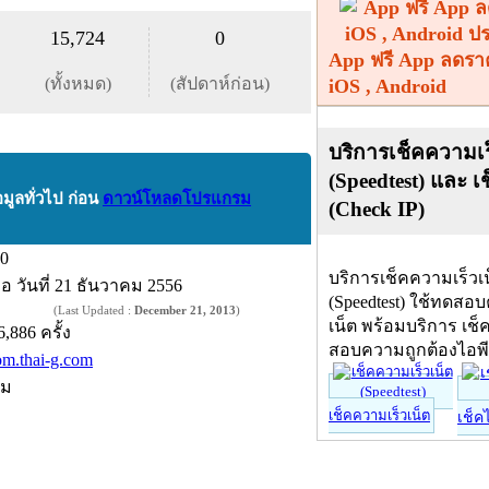
15,724
0
App ฟรี App ลดรา
(ทั้งหมด)
(สัปดาห์ก่อน)
iOS , Android
บริการเช็คความเร
(Speedtest) และ เ
อมูลทั่วไป ก่อน
ดาวน์โหลดโปรแกรม
(Check IP)
.0
บริการเช็คความเร็วเ
ื่อ
วันที่ 21 ธันวาคม 2556
(Speedtest) ใช้ทดสอ
(Last Updated :
December 21, 2013
)
เน็ต พร้อมบริการ เช็
6,886 ครั้ง
สอบความถูกต้องไอพ
om.thai-g.com
์ม
เช็คความเร็วเน็ต
เช็ค