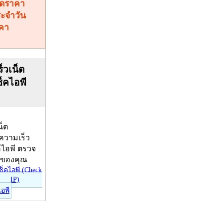
คา
็วเน็ต
ช็คไอพี
น็ต
บความเร็ว
คไอพี ตรวจ
ีของคุณ
ไอพี