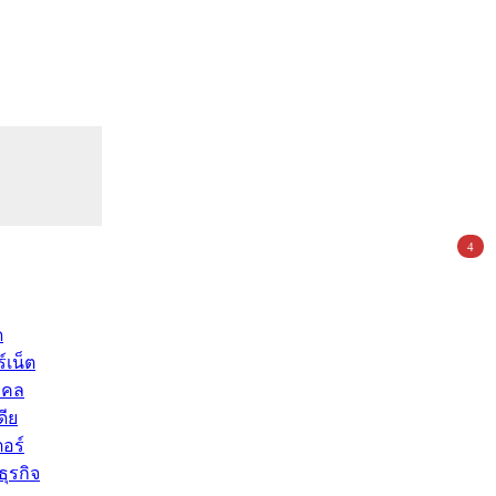
4
ด
์เน็ต
คคล
ดีย
อร์
ุรกิจ