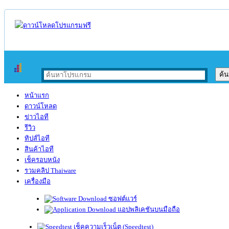
หน้าแรก
ดาวน์โหลด
ข่าวไอที
รีวิว
ทิปส์ไอที
สินค้าไอที
เช็ครอบหนัง
รวมคลิป Thaiware
เครื่องมือ
ซอฟต์แวร์
แอปพลิเคชันบนมือถือ
เช็คความเร็วเน็ต (Speedtest)