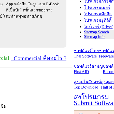
โปรแกรมการศึก
App หนังสือ ในรูปแบบ E-Book
886
โปรแกรมเมอร์
ที่เป็นบันไดขั้นแรกของการ
โปรแกรมมือถือ
ย์ โดยท่านพุทธทาสภิกขุ
โปรแกรมยูทิลิตี้
ไดร์เวอร์ (Driver)
Sitemap Search
Sitemap Info
ซอฟต์แวร์ไทย
ซอฟต์แวร
Thai Software
Freeware
cial
Commercial คืออะไร ?
ซอฟต์แวร์สามัญ
ซอฟต์
First AID
Recom
สูงสุดในสัปดาห์
สูงสุด
Top Download
Hall of
ส่งโปรแกรม
Submit Softwa
งซื้อ