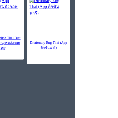
lish Thai Dict
Dictionary Eng Thai (App
านุกรมอังกฤษ
ดิกชันนารี)
ไทย)