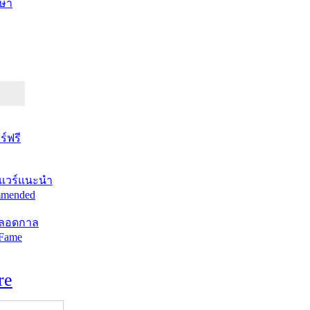
ษา
์ฟรี
แวร์แนะนำ
mended
ตลอดกาล
 Fame
re