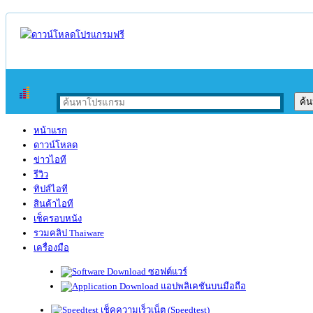
หน้าแรก
ดาวน์โหลด
ข่าวไอที
รีวิว
ทิปส์ไอที
สินค้าไอที
เช็ครอบหนัง
รวมคลิป Thaiware
เครื่องมือ
ซอฟต์แวร์
แอปพลิเคชันบนมือถือ
เช็คความเร็วเน็ต (Speedtest)