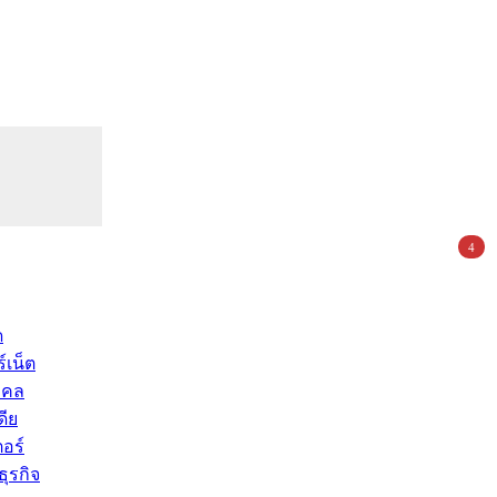
4
ด
์เน็ต
คคล
ดีย
อร์
ุรกิจ