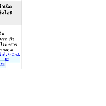
็วเน็ต
ช็คไอพี
น็ต
บความเร็ว
คไอพี ตรวจ
ีของคุณ
ไอพี