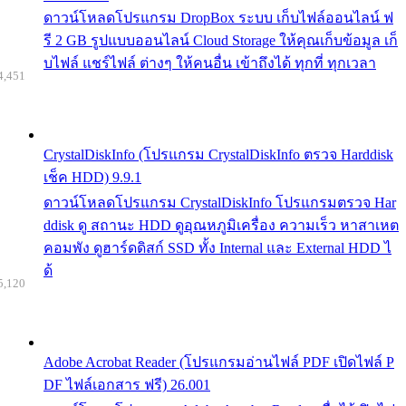
ดาวน์โหลดโปรแกรม DropBox ระบบ เก็บไฟล์ออนไลน์ ฟ
รี 2 GB รูปแบบออนไลน์ Cloud Storage ให้คุณเก็บข้อมูล เก็
บไฟล์ แชร์ไฟล์ ต่างๆ ให้คนอื่น เข้าถึงได้ ทุกที่ ทุกเวลา
4,451
CrystalDiskInfo (โปรแกรม CrystalDiskInfo ตรวจ Harddisk
เช็ค HDD) 9.9.1
ดาวน์โหลดโปรแกรม CrystalDiskInfo โปรแกรมตรวจ Har
ddisk ดู สถานะ HDD ดูอุณหภูมิเครื่อง ความเร็ว หาสาเหต
คอมพัง ดูฮาร์ดดิสก์ SSD ทั้ง Internal และ External HDD ไ
ด้
5,120
Adobe Acrobat Reader (โปรแกรมอ่านไฟล์ PDF เปิดไฟล์ P
DF ไฟล์เอกสาร ฟรี) 26.001