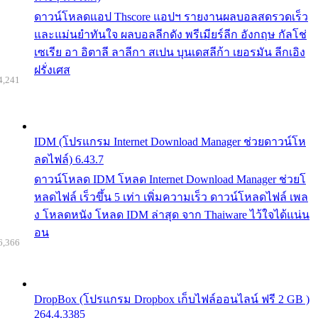
ดาวน์โหลดแอป Thscore แอปฯ รายงานผลบอลสดรวดเร็ว
และแม่นยำทันใจ ผลบอลลีกดัง พรีเมียร์ลีก อังกฤษ กัลโช่
เซเรีย อา อิตาลี ลาลีกา สเปน บุนเดสลีก้า เยอรมัน ลีกเอิง
ฝรั่งเศส
4,241
IDM (โปรแกรม Internet Download Manager ช่วยดาวน์โห
ลดไฟล์) 6.43.7
ดาวน์โหลด IDM โหลด Internet Download Manager ช่วยโ
หลดไฟล์ เร็วขึ้น 5 เท่า เพิ่มความเร็ว ดาวน์โหลดไฟล์ เพล
ง โหลดหนัง โหลด IDM ล่าสุด จาก Thaiware ไว้ใจได้แน่น
อน
6,366
DropBox (โปรแกรม Dropbox เก็บไฟล์ออนไลน์ ฟรี 2 GB )
264.4.3385