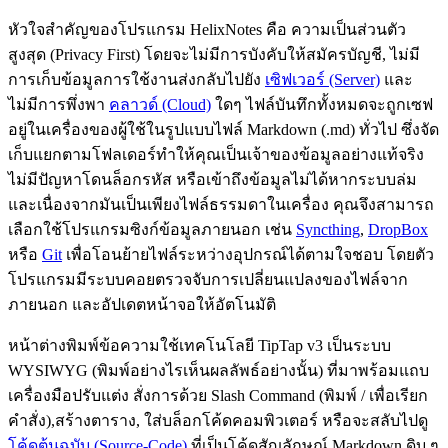
หัวใจสำคัญของโปรแกรม HelixNotes คือ ความเป็นส่วนตัว
สูงสุด (Privacy First) โดยจะไม่มีการบังคับให้สมัครบัญชี, ไม่มี
การเก็บข้อมูลการใช้งานส่งกลับไปยัง
เซิฟเวอร์ (Server)
และ
ไม่มีการพึ่งพา
คลาวด์ (Cloud)
ใดๆ ไฟล์บันทึกทั้งหมดจะถูกเซฟ
อยู่ในเครื่องของผู้ใช้ในรูปแบบไฟล์ Markdown (.md) ทั่วไป ซึ่งจัด
เก็บแยกตามโฟลเดอร์ทำให้คุณเป็นเจ้าของข้อมูลอย่างแท้จริง
ไม่มีปัญหาโดนล็อกรหัส หรือเข้าถึงข้อมูลไม่ได้หากระบบล่ม
และเนื่องจากมันเป็นเพียงไฟล์ธรรมดาในเครื่อง คุณจึงสามารถ
เลือกใช้โปรแกรมซิงก์ข้อมูลภายนอก เช่น
Syncthing
,
DropBox
หรือ
Git
เพื่อโอนย้ายไฟล์ระหว่างอุปกรณ์ได้ตามใจชอบ โดยตัว
โปรแกรมมีระบบคอยตรวจจับการเปลี่ยนแปลงของไฟล์จาก
ภายนอก และอัปเดตหน้าจอให้อัตโนมัติ
หน้าต่างพิมพ์ข้อความใช้เทคโนโลยี TipTap v3 เป็นระบบ
WYSIWYG (พิมพ์อย่างไรเห็นผลลัพธ์อย่างนั้น) ที่มาพร้อมแถบ
เครื่องมือปรับแต่ง สั่งการด้วย Slash Command (พิมพ์ / เพื่อเรียก
คำสั่ง),สร้างตาราง, ใส่บล็อกโค้ดคอมพิวเตอร์ หรือจะสลับไปดู
โค้ดต้นฉบับ (Source-Code)
ที่เป็นโค้ดสัญลักษณ์ Markdown ดิบ ๆ