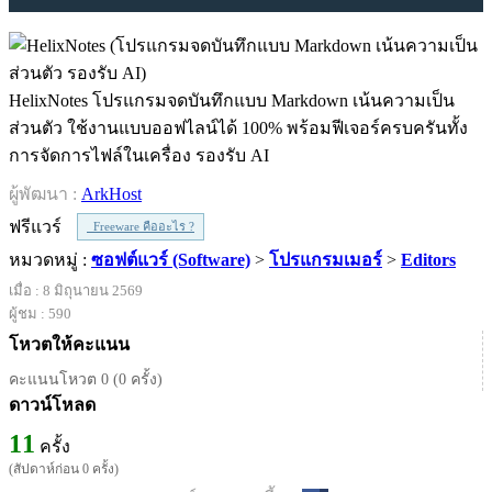
HelixNotes โปรแกรมจดบันทึกแบบ Markdown เน้นความเป็น
ส่วนตัว ใช้งานแบบออฟไลน์ได้ 100% พร้อมฟีเจอร์ครบครันทั้ง
การจัดการไฟล์ในเครื่อง รองรับ AI
ผู้พัฒนา :
ArkHost
ฟรีแวร์
Freeware คืออะไร ?
หมวดหมู่ :
ซอฟต์แวร์ (Software)
>
โปรแกรมเมอร์
>
Editors
เมื่อ : 8 มิถุนายน 2569
ผู้ชม : 590
โหวตให้คะแนน
คะแนนโหวต 0 (0 ครั้ง)
ดาวน์โหลด
11
ครั้ง
(สัปดาห์ก่อน 0 ครั้ง)