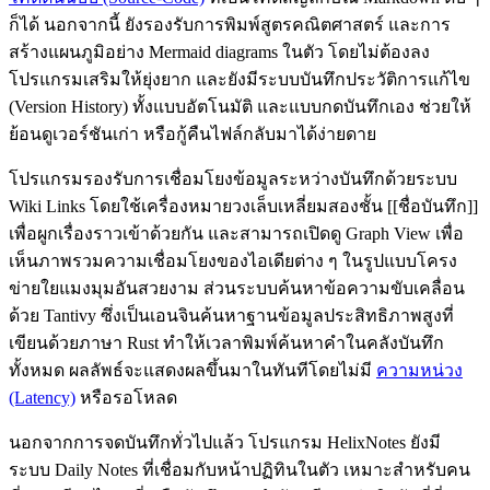
ก็ได้ นอกจากนี้ ยังรองรับการพิมพ์สูตรคณิตศาสตร์ และการ
สร้างแผนภูมิอย่าง Mermaid diagrams ในตัว โดยไม่ต้องลง
โปรแกรมเสริมให้ยุ่งยาก และยังมีระบบบันทึกประวัติการแก้ไข
(Version History) ทั้งแบบอัตโนมัติ และแบบกดบันทึกเอง ช่วยให้
ย้อนดูเวอร์ชันเก่า หรือกู้คืนไฟล์กลับมาได้ง่ายดาย
โปรแกรมรองรับการเชื่อมโยงข้อมูลระหว่างบันทึกด้วยระบบ
Wiki Links โดยใช้เครื่องหมายวงเล็บเหลี่ยมสองชั้น [[ชื่อบันทึก]]
เพื่อผูกเรื่องราวเข้าด้วยกัน และสามารถเปิดดู Graph View เพื่อ
เห็นภาพรวมความเชื่อมโยงของไอเดียต่าง ๆ ในรูปแบบโครง
ข่ายใยแมงมุมอันสวยงาม ส่วนระบบค้นหาข้อความขับเคลื่อน
ด้วย Tantivy ซึ่งเป็นเอนจินค้นหาฐานข้อมูลประสิทธิภาพสูงที่
เขียนด้วยภาษา Rust ทำให้เวลาพิมพ์ค้นหาคำในคลังบันทึก
ทั้งหมด ผลลัพธ์จะแสดงผลขึ้นมาในทันทีโดยไม่มี
ความหน่วง
(Latency)
หรือรอโหลด
นอกจากการจดบันทึกทั่วไปแล้ว โปรแกรม HelixNotes ยังมี
ระบบ Daily Notes ที่เชื่อมกับหน้าปฏิทินในตัว เหมาะสำหรับคน