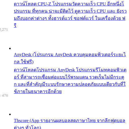
ดาวน์โหลด CPU-Z โปรแกรมวัดความเร็ว CPU อีกหนึ่งโ
ปรแกรม ที่ทุกคน น่าจะมีติดไว้ ดูความเร็ว CPU และ ยังรว
มถึงบอกค่าต่างๆ ทั้งฮารด์แวร์ ซอฟต์แวร์ ในเครื่องด้วย ฟ
รี
2,271
AnyDesk (โปรแกรม AnyDesk ควบคุมคอมพิวเตอร์ระยะไ
กล ใช้ฟรี)
ดาวน์โหลดโปรแกรม AnyDesk โปรแกรมรีโมทคอมพิวเต
อร์ ที่สามารถเชื่อมต่อแบบไร้พรมแดน รวดเร็มไม่มีกระตุ
ก และที่สำคัญมีระบบรักษาความปลอดภัยแบบเดียวกับที่ใ
ช้ภายในธนาคารอีกด้วย
: 476
Thscore (App รายงานผลบอลสดภาษาไทย จากลีกฟุตบอล
ต่างๆ ทั่วโลก)