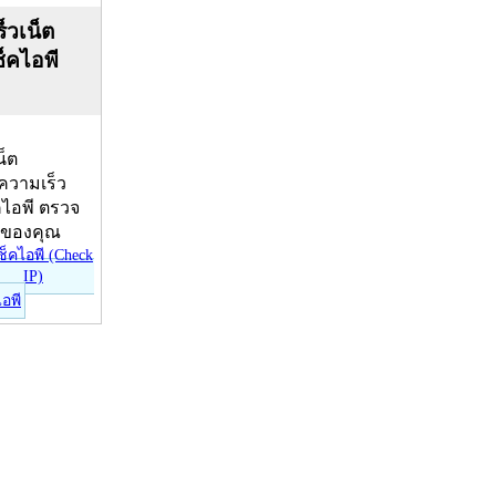
็วเน็ต
ช็คไอพี
น็ต
บความเร็ว
คไอพี ตรวจ
ีของคุณ
ไอพี