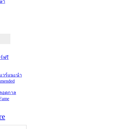
ษา
์ฟรี
แวร์แนะนำ
mended
ตลอดกาล
 Fame
re