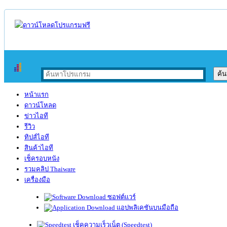
หน้าแรก
ดาวน์โหลด
ข่าวไอที
รีวิว
ทิปส์ไอที
สินค้าไอที
เช็ครอบหนัง
รวมคลิป Thaiware
เครื่องมือ
ซอฟต์แวร์
แอปพลิเคชันบนมือถือ
เช็คความเร็วเน็ต (Speedtest)