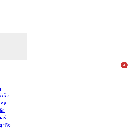
4
ด
์เน็ต
คคล
ดีย
อร์
ุรกิจ