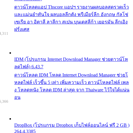
ดาวน์โหลดแอป Thscore แอปฯ รายงานผลบอลสดรวดเร็ว
และแม่นยำทันใจ ผลบอลลีกดัง พรีเมียร์ลีก อังกฤษ กัลโช่
เซเรีย อา อิตาลี ลาลีกา สเปน บุนเดสลีก้า เยอรมัน ลีกเอิง
ฝรั่งเศส
4,311
IDM (โปรแกรม Internet Download Manager ช่วยดาวน์โห
ลดไฟล์) 6.43.7
ดาวน์โหลด IDM โหลด Internet Download Manager ช่วยโ
หลดไฟล์ เร็วขึ้น 5 เท่า เพิ่มความเร็ว ดาวน์โหลดไฟล์ เพล
ง โหลดหนัง โหลด IDM ล่าสุด จาก Thaiware ไว้ใจได้แน่น
อน
6,366
DropBox (โปรแกรม Dropbox เก็บไฟล์ออนไลน์ ฟรี 2 GB )
264.4.3385