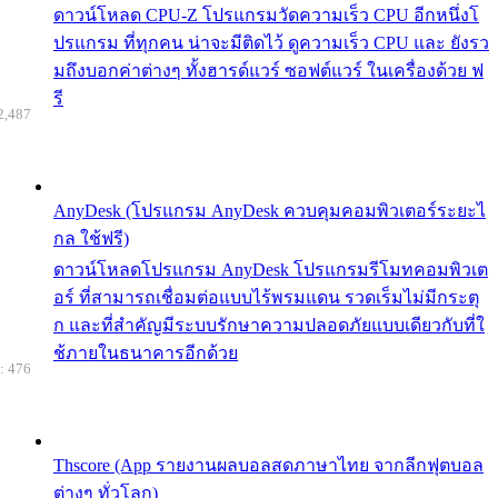
ดาวน์โหลด CPU-Z โปรแกรมวัดความเร็ว CPU อีกหนึ่งโ
ปรแกรม ที่ทุกคน น่าจะมีติดไว้ ดูความเร็ว CPU และ ยังรว
มถึงบอกค่าต่างๆ ทั้งฮารด์แวร์ ซอฟต์แวร์ ในเครื่องด้วย ฟ
รี
2,487
AnyDesk (โปรแกรม AnyDesk ควบคุมคอมพิวเตอร์ระยะไ
กล ใช้ฟรี)
ดาวน์โหลดโปรแกรม AnyDesk โปรแกรมรีโมทคอมพิวเต
อร์ ที่สามารถเชื่อมต่อแบบไร้พรมแดน รวดเร็มไม่มีกระตุ
ก และที่สำคัญมีระบบรักษาความปลอดภัยแบบเดียวกับที่ใ
ช้ภายในธนาคารอีกด้วย
: 476
Thscore (App รายงานผลบอลสดภาษาไทย จากลีกฟุตบอล
ต่างๆ ทั่วโลก)