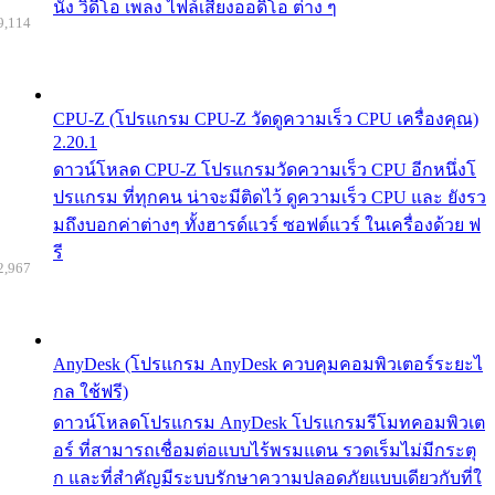
นัง วิดีโอ เพลง ไฟล์เสียงออดิโอ ต่าง ๆ
9,114
CPU-Z (โปรแกรม CPU-Z วัดดูความเร็ว CPU เครื่องคุณ)
2.20.1
ดาวน์โหลด CPU-Z โปรแกรมวัดความเร็ว CPU อีกหนึ่งโ
ปรแกรม ที่ทุกคน น่าจะมีติดไว้ ดูความเร็ว CPU และ ยังรว
มถึงบอกค่าต่างๆ ทั้งฮารด์แวร์ ซอฟต์แวร์ ในเครื่องด้วย ฟ
รี
2,967
AnyDesk (โปรแกรม AnyDesk ควบคุมคอมพิวเตอร์ระยะไ
กล ใช้ฟรี)
ดาวน์โหลดโปรแกรม AnyDesk โปรแกรมรีโมทคอมพิวเต
อร์ ที่สามารถเชื่อมต่อแบบไร้พรมแดน รวดเร็มไม่มีกระตุ
ก และที่สำคัญมีระบบรักษาความปลอดภัยแบบเดียวกับที่ใ