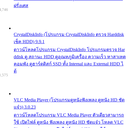
ฝรั่งเศส
4,746
CrystalDiskInfo (โปรแกรม CrystalDiskInfo ตรวจ Harddisk
เช็ค HDD) 9.9.1
ดาวน์โหลดโปรแกรม CrystalDiskInfo โปรแกรมตรวจ Har
ddisk ดู สถานะ HDD ดูอุณหภูมิเครื่อง ความเร็ว หาสาเหต
คอมพัง ดูฮาร์ดดิสก์ SSD ทั้ง Internal และ External HDD ไ
ด้
1,575
VLC Media Player (โปรแกรมดูหนังฟังเพลง ดูหนัง HD ชัด
แจ๋ว) 3.0.23
ดาวน์โหลดโปรแกรม VLC Media Player ตัวเดียวสามารถ
ใช้ เปิดไฟล์ ดูหนัง ฟังเพลง ดูหนัง HD ชัดแจ๋ว โหลด VLC