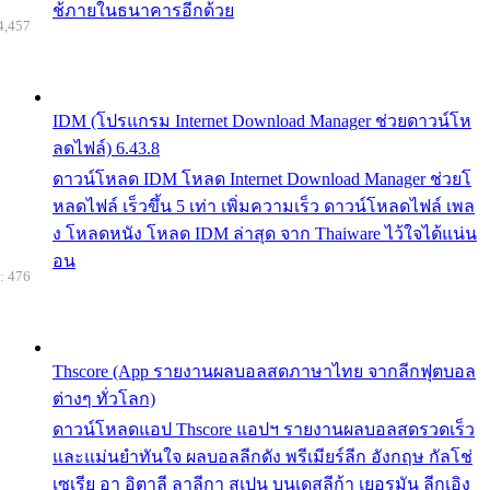
ช้ภายในธนาคารอีกด้วย
4,457
IDM (โปรแกรม Internet Download Manager ช่วยดาวน์โห
ลดไฟล์) 6.43.8
ดาวน์โหลด IDM โหลด Internet Download Manager ช่วยโ
หลดไฟล์ เร็วขึ้น 5 เท่า เพิ่มความเร็ว ดาวน์โหลดไฟล์ เพล
ง โหลดหนัง โหลด IDM ล่าสุด จาก Thaiware ไว้ใจได้แน่น
อน
: 476
Thscore (App รายงานผลบอลสดภาษาไทย จากลีกฟุตบอล
ต่างๆ ทั่วโลก)
ดาวน์โหลดแอป Thscore แอปฯ รายงานผลบอลสดรวดเร็ว
และแม่นยำทันใจ ผลบอลลีกดัง พรีเมียร์ลีก อังกฤษ กัลโช่
เซเรีย อา อิตาลี ลาลีกา สเปน บุนเดสลีก้า เยอรมัน ลีกเอิง