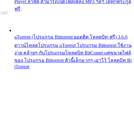
Player ล่าสุด สามารถเปิดไฟล์เพลง MP3 ฯลฯ ได้ทุกตระกูล
ฟรี
7,697
uTorrent (โปรแกรม Bittorrent ยอดฮิต โหลดบิท ฟรี) 3.6.0
ดาวน์โหลดโปรแกรม uTorrent โปรแกรม Bittorrent ใช้งาน
ง่าย คล้ายๆ กับโปรแกรมโหลดบิท BitComet แต่ขนาดไฟล์
ของ โปรแกรม Bittorrent ตัวนี้เล็กมากๆ เอาไว้ โหลดบิท Bi
tTorrent