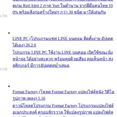
ดเกม Red Alert 2 ภาค Yuri ในตำนาน จากฝีมือคนไทย 10
0% พร้อมสิ่งก่อสร้างใหม่ๆ กว่า 30 ชนิด มาให้เล่นกัน
6,794
LINE PC (โปรแกรมแชท LINE บนคอม ติดตั้งง่าย อัปเดต
ได้เอง) 26.2.0
โปรแกรม LINE PC ใช้งาน LINE บนคอม เปิดใช้ขณะนั่ง
หน้าจอ ได้อย่างสะดวก พร้อมคุยด้วยเสียง คุยเห็นหน้า ส่ง
สติกเกอร์ มีการอัปเดตสม่ำเสมอ
9,530
Format Factory (โหลด Format Factory แปลงไฟล์หนัง วิดีโอ
รูปภาพ เพลง) 5.16
ดาวน์โหลดโปรแกรม Format Factory โปรแกรมแปลงไฟล์
อเนกประสงค์ ครอบจักรวาล ใช้แปลงรูปภาพ แปลงไฟล์ห