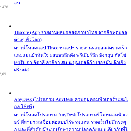
อน
: 476
Thscore (App รายงานผลบอลสดภาษาไทย จากลีกฟุตบอล
ต่างๆ ทั่วโลก)
ดาวน์โหลดแอป Thscore แอปฯ รายงานผลบอลสดรวดเร็ว
และแม่นยำทันใจ ผลบอลลีกดัง พรีเมียร์ลีก อังกฤษ กัลโช่
เซเรีย อา อิตาลี ลาลีกา สเปน บุนเดสลีก้า เยอรมัน ลีกเอิง
ฝรั่งเศส
2,691
AnyDesk (โปรแกรม AnyDesk ควบคุมคอมพิวเตอร์ระยะไ
กล ใช้ฟรี)
ดาวน์โหลดโปรแกรม AnyDesk โปรแกรมรีโมทคอมพิวเต
อร์ ที่สามารถเชื่อมต่อแบบไร้พรมแดน รวดเร็มไม่มีกระตุ
ก และที่สำคัญมีระบบรักษาความปลอดภัยแบบเดียวกับที่ใ