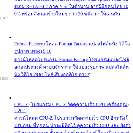
ดเกม Red Alert 2 ภาค Yuri ในตำนาน จากฝีมือคนไทย 10
0% พร้อมสิ่งก่อสร้างใหม่ๆ กว่า 30 ชนิด มาให้เล่นกัน
9,307
Format Factory (โหลด Format Factory แปลงไฟล์หนัง วิดีโอ
รูปภาพ เพลง) 5.16
ดาวน์โหลดโปรแกรม Format Factory โปรแกรมแปลงไฟล์
อเนกประสงค์ ครอบจักรวาล ใช้แปลงรูปภาพ แปลงไฟล์ห
นัง วิดีโอ เพลง ไฟล์เสียงออดิโอ ต่าง ๆ
9,060
CPU-Z (โปรแกรม CPU-Z วัดดูความเร็ว CPU เครื่องคุณ)
2.20.1
ดาวน์โหลด CPU-Z โปรแกรมวัดความเร็ว CPU อีกหนึ่งโ
ปรแกรม ที่ทุกคน น่าจะมีติดไว้ ดูความเร็ว CPU และ ยังรว
มถึงบอกค่าต่างๆ ทั้งฮารด์แวร์ ซอฟต์แวร์ ในเครื่องด้วย ฟ