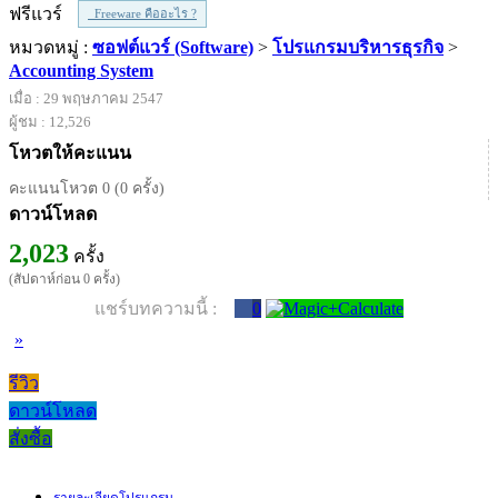
ฟรีแวร์
Freeware คืออะไร ?
หมวดหมู่ :
ซอฟต์แวร์ (Software)
>
โปรแกรมบริหารธุรกิจ
>
Accounting System
เมื่อ : 29 พฤษภาคม 2547
ผู้ชม : 12,526
โหวตให้คะแนน
คะแนนโหวต 0 (0 ครั้ง)
ดาวน์โหลด
2,023
ครั้ง
(สัปดาห์ก่อน 0 ครั้ง)
แชร์บทความนี้ :
0
»
รีวิว
ดาวน์โหลด
สั่งซื้อ