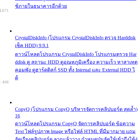
ช้ภายในธนาคารอีกด้วย
4,671
CrystalDiskInfo (โปรแกรม CrystalDiskInfo ตรวจ Harddisk
เช็ค HDD) 9.9.1
ดาวน์โหลดโปรแกรม CrystalDiskInfo โปรแกรมตรวจ Har
ddisk ดู สถานะ HDD ดูอุณหภูมิเครื่อง ความเร็ว หาสาเหต
คอมพัง ดูฮาร์ดดิสก์ SSD ทั้ง Internal และ External HDD ไ
ด้
: 498
CopyQ (โปรแกรม CopyQ บริหารจัดการคลิปบอร์ด สุดล้ำ)
16
ดาวน์โหลดโปรแกรม CopyQ จัดการคลิปบอร์ด ข้อความ
Text ไฟล์รูปภาพ Image หรือไฟล์ HTML ที่มีมากมาย แถม
จัดเรียงคลิปบอร์ด ลากแล้ววาง กำหนดปุ่มลัดให้เข้าถึงได้ง่