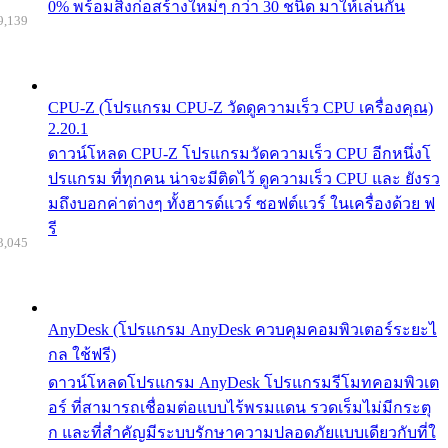
0% พร้อมสิ่งก่อสร้างใหม่ๆ กว่า 30 ชนิด มาให้เล่นกัน
9,139
CPU-Z (โปรแกรม CPU-Z วัดดูความเร็ว CPU เครื่องคุณ)
2.20.1
ดาวน์โหลด CPU-Z โปรแกรมวัดความเร็ว CPU อีกหนึ่งโ
ปรแกรม ที่ทุกคน น่าจะมีติดไว้ ดูความเร็ว CPU และ ยังรว
มถึงบอกค่าต่างๆ ทั้งฮารด์แวร์ ซอฟต์แวร์ ในเครื่องด้วย ฟ
รี
3,045
AnyDesk (โปรแกรม AnyDesk ควบคุมคอมพิวเตอร์ระยะไ
กล ใช้ฟรี)
ดาวน์โหลดโปรแกรม AnyDesk โปรแกรมรีโมทคอมพิวเต
อร์ ที่สามารถเชื่อมต่อแบบไร้พรมแดน รวดเร็มไม่มีกระตุ
ก และที่สำคัญมีระบบรักษาความปลอดภัยแบบเดียวกับที่ใ