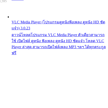
1,595
VLC Media Player (โปรแกรมดูหนังฟังเพลง ดูหนัง HD ชัด
แจ๋ว) 3.0.23
ดาวน์โหลดโปรแกรม VLC Media Player ตัวเดียวสามารถ
ใช้ เปิดไฟล์ ดูหนัง ฟังเพลง ดูหนัง HD ชัดแจ๋ว โหลด VLC
Player ล่าสุด สามารถเปิดไฟล์เพลง MP3 ฯลฯ ได้ทุกตระกูล
ฟรี