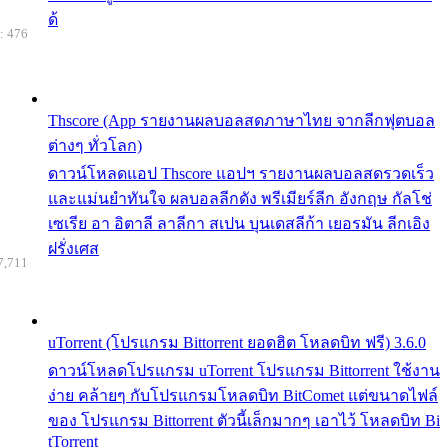
ด้
: 476
Thscore (App รายงานผลบอลสดภาษาไทย จากลีกฟุตบอล
ต่างๆ ทั่วโลก)
ดาวน์โหลดแอป Thscore แอปฯ รายงานผลบอลสดรวดเร็ว
และแม่นยำทันใจ ผลบอลลีกดัง พรีเมียร์ลีก อังกฤษ กัลโช่
เซเรีย อา อิตาลี ลาลีกา สเปน บุนเดสลีก้า เยอรมัน ลีกเอิง
ฝรั่งเศส
7,711
uTorrent (โปรแกรม Bittorrent ยอดฮิต โหลดบิท ฟรี) 3.6.0
ดาวน์โหลดโปรแกรม uTorrent โปรแกรม Bittorrent ใช้งาน
ง่าย คล้ายๆ กับโปรแกรมโหลดบิท BitComet แต่ขนาดไฟล์
ของ โปรแกรม Bittorrent ตัวนี้เล็กมากๆ เอาไว้ โหลดบิท Bi
tTorrent