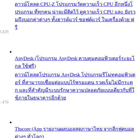
ดาวน์โหลด CPU-Z โปรแกรมวัดความเร็ว CPU อีกหนึ่งโ
ปรแกรม ที่ทุกคน น่าจะมีติดไว้ ดูความเร็ว CPU และ ยังรว
มถึงบอกค่าต่างๆ ทั้งฮารด์แวร์ ซอฟต์แวร์ ในเครื่องด้วย ฟ
รี
2,426
AnyDesk (โปรแกรม AnyDesk ควบคุมคอมพิวเตอร์ระยะไ
กล ใช้ฟรี)
ดาวน์โหลดโปรแกรม AnyDesk โปรแกรมรีโมทคอมพิวเต
อร์ ที่สามารถเชื่อมต่อแบบไร้พรมแดน รวดเร็มไม่มีกระตุ
ก และที่สำคัญมีระบบรักษาความปลอดภัยแบบเดียวกับที่ใ
ช้ภายในธนาคารอีกด้วย
: 476
Thscore (App รายงานผลบอลสดภาษาไทย จากลีกฟุตบอล
ต่างๆ ทั่วโลก)