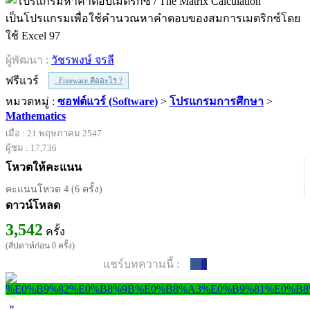
เป็นโปรแกรมเพื่อใช้คำนวณหาคำตอบของสมการเมตริกซ์โดย
ใช้ Excel 97
ผู้พัฒนา :
วัชรพงษ์ จรลี
ฟรีแวร์
Freeware คืออะไร ?
หมวดหมู่ :
ซอฟต์แวร์ (Software)
>
โปรแกรมการศึกษา
>
Mathematics
เมื่อ : 21 พฤษภาคม 2547
ผู้ชม : 17,736
โหวตให้คะแนน
คะแนนโหวต 4 (6 ครั้ง)
ดาวน์โหลด
3,542
ครั้ง
(สัปดาห์ก่อน 0 ครั้ง)
แชร์บทความนี้ :
0
»