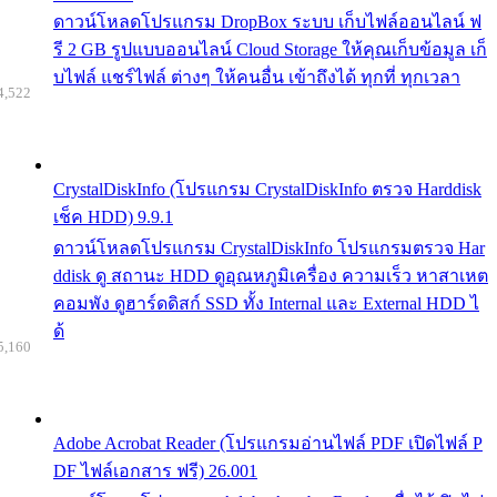
ดาวน์โหลดโปรแกรม DropBox ระบบ เก็บไฟล์ออนไลน์ ฟ
รี 2 GB รูปแบบออนไลน์ Cloud Storage ให้คุณเก็บข้อมูล เก็
บไฟล์ แชร์ไฟล์ ต่างๆ ให้คนอื่น เข้าถึงได้ ทุกที่ ทุกเวลา
4,522
CrystalDiskInfo (โปรแกรม CrystalDiskInfo ตรวจ Harddisk
เช็ค HDD) 9.9.1
ดาวน์โหลดโปรแกรม CrystalDiskInfo โปรแกรมตรวจ Har
ddisk ดู สถานะ HDD ดูอุณหภูมิเครื่อง ความเร็ว หาสาเหต
คอมพัง ดูฮาร์ดดิสก์ SSD ทั้ง Internal และ External HDD ไ
ด้
5,160
Adobe Acrobat Reader (โปรแกรมอ่านไฟล์ PDF เปิดไฟล์ P
DF ไฟล์เอกสาร ฟรี) 26.001