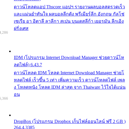
ดาวน์โหลดแอป Thscore แอปฯ รายงานผลบอลสดรวดเร็ว
และแม่นยำทันใจ ผลบอลลีกดัง พรีเมียร์ลีก อังกฤษ กัลโช่
เซเรีย อา อิตาลี ลาลีกา สเปน บุนเดสลีก้า เยอรมัน ลีกเอิง
ฝรั่งเศส
4,286
IDM (โปรแกรม Internet Download Manager ช่วยดาวน์โห
ลดไฟล์) 6.43.7
ดาวน์โหลด IDM โหลด Internet Download Manager ช่วยโ
หลดไฟล์ เร็วขึ้น 5 เท่า เพิ่มความเร็ว ดาวน์โหลดไฟล์ เพล
ง โหลดหนัง โหลด IDM ล่าสุด จาก Thaiware ไว้ใจได้แน่น
อน
6,366
DropBox (โปรแกรม Dropbox เก็บไฟล์ออนไลน์ ฟรี 2 GB )
264.4.3385