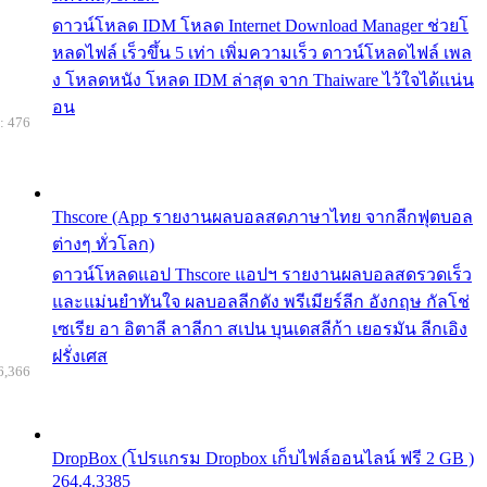
ดาวน์โหลด IDM โหลด Internet Download Manager ช่วยโ
หลดไฟล์ เร็วขึ้น 5 เท่า เพิ่มความเร็ว ดาวน์โหลดไฟล์ เพล
ง โหลดหนัง โหลด IDM ล่าสุด จาก Thaiware ไว้ใจได้แน่น
อน
: 476
Thscore (App รายงานผลบอลสดภาษาไทย จากลีกฟุตบอล
ต่างๆ ทั่วโลก)
ดาวน์โหลดแอป Thscore แอปฯ รายงานผลบอลสดรวดเร็ว
และแม่นยำทันใจ ผลบอลลีกดัง พรีเมียร์ลีก อังกฤษ กัลโช่
เซเรีย อา อิตาลี ลาลีกา สเปน บุนเดสลีก้า เยอรมัน ลีกเอิง
ฝรั่งเศส
6,366
DropBox (โปรแกรม Dropbox เก็บไฟล์ออนไลน์ ฟรี 2 GB )
264.4.3385