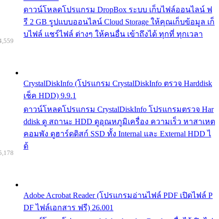
ดาวน์โหลดโปรแกรม DropBox ระบบ เก็บไฟล์ออนไลน์ ฟ
รี 2 GB รูปแบบออนไลน์ Cloud Storage ให้คุณเก็บข้อมูล เก็
บไฟล์ แชร์ไฟล์ ต่างๆ ให้คนอื่น เข้าถึงได้ ทุกที่ ทุกเวลา
4,559
CrystalDiskInfo (โปรแกรม CrystalDiskInfo ตรวจ Harddisk
เช็ค HDD) 9.9.1
ดาวน์โหลดโปรแกรม CrystalDiskInfo โปรแกรมตรวจ Har
ddisk ดู สถานะ HDD ดูอุณหภูมิเครื่อง ความเร็ว หาสาเหต
คอมพัง ดูฮาร์ดดิสก์ SSD ทั้ง Internal และ External HDD ไ
ด้
5,178
Adobe Acrobat Reader (โปรแกรมอ่านไฟล์ PDF เปิดไฟล์ P
DF ไฟล์เอกสาร ฟรี) 26.001