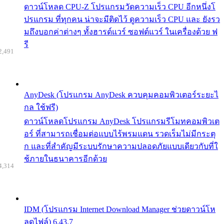
ดาวน์โหลด CPU-Z โปรแกรมวัดความเร็ว CPU อีกหนึ่งโ
ปรแกรม ที่ทุกคน น่าจะมีติดไว้ ดูความเร็ว CPU และ ยังรว
มถึงบอกค่าต่างๆ ทั้งฮารด์แวร์ ซอฟต์แวร์ ในเครื่องด้วย ฟ
รี
2,491
AnyDesk (โปรแกรม AnyDesk ควบคุมคอมพิวเตอร์ระยะไ
กล ใช้ฟรี)
ดาวน์โหลดโปรแกรม AnyDesk โปรแกรมรีโมทคอมพิวเต
อร์ ที่สามารถเชื่อมต่อแบบไร้พรมแดน รวดเร็มไม่มีกระตุ
ก และที่สำคัญมีระบบรักษาความปลอดภัยแบบเดียวกับที่ใ
ช้ภายในธนาคารอีกด้วย
4,314
IDM (โปรแกรม Internet Download Manager ช่วยดาวน์โห
ลดไฟล์) 6.43.7