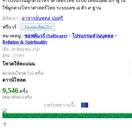
ใช้ผูกดวงโหราศาสตร์ไทย ระบบเลข ๘ ตัว ๙ ฐาน
ผู้พัฒนา :
อาจารย์นพดล ปอศรี
ฟรีแวร์
Freeware คืออะไร ?
หมวดหมู่ :
ซอฟต์แวร์ (Software)
>
โปรแกรมส่วนบุคคล
>
Religion & Spirituality
เมื่อ : 29 มิถุนายน 2547
ผู้ชม : 27,093
โหวตให้คะแนน
คะแนนโหวต 5 (2 ครั้ง)
ดาวน์โหลด
9,546
ครั้ง
(สัปดาห์ก่อน 0 ครั้ง)
แชร์บทความนี้ :
0
»