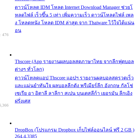
ดาวน์โหลด IDM โหลด Internet Download Manager ช่วยโ
หลดไฟล์ เร็วขึ้น 5 เท่า เพิ่มความเร็ว ดาวน์โหลดไฟล์ เพล
ง โหลดหนัง โหลด IDM ล่าสุด จาก Thaiware ไว้ใจได้แน่น
อน
: 476
Thscore (App รายงานผลบอลสดภาษาไทย จากลีกฟุตบอล
ต่างๆ ทั่วโลก)
ดาวน์โหลดแอป Thscore แอปฯ รายงานผลบอลสดรวดเร็ว
และแม่นยำทันใจ ผลบอลลีกดัง พรีเมียร์ลีก อังกฤษ กัลโช่
เซเรีย อา อิตาลี ลาลีกา สเปน บุนเดสลีก้า เยอรมัน ลีกเอิง
ฝรั่งเศส
6,366
DropBox (โปรแกรม Dropbox เก็บไฟล์ออนไลน์ ฟรี 2 GB )
264.4.3385