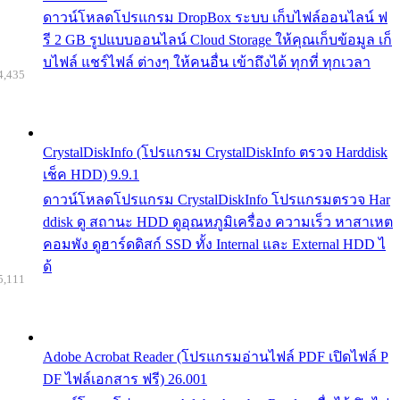
ดาวน์โหลดโปรแกรม DropBox ระบบ เก็บไฟล์ออนไลน์ ฟ
รี 2 GB รูปแบบออนไลน์ Cloud Storage ให้คุณเก็บข้อมูล เก็
บไฟล์ แชร์ไฟล์ ต่างๆ ให้คนอื่น เข้าถึงได้ ทุกที่ ทุกเวลา
4,435
CrystalDiskInfo (โปรแกรม CrystalDiskInfo ตรวจ Harddisk
เช็ค HDD) 9.9.1
ดาวน์โหลดโปรแกรม CrystalDiskInfo โปรแกรมตรวจ Har
ddisk ดู สถานะ HDD ดูอุณหภูมิเครื่อง ความเร็ว หาสาเหต
คอมพัง ดูฮาร์ดดิสก์ SSD ทั้ง Internal และ External HDD ไ
ด้
5,111
Adobe Acrobat Reader (โปรแกรมอ่านไฟล์ PDF เปิดไฟล์ P
DF ไฟล์เอกสาร ฟรี) 26.001