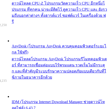
ดาวน์โหลด CPU-Z โปรแกรมวัดความเร็ว CPU อีกหนึ่งโ
ปรแกรม ที่ทุกคน น่าจะมีติดไว้ ดูความเร็ว CPU และ ยังรว
มถึงบอกค่าต่างๆ ทั้งฮารด์แวร์ ซอฟต์แวร์ ในเครื่องด้วย ฟ
รี
2,250
AnyDesk (โปรแกรม AnyDesk ควบคุมคอมพิวเตอร์ระยะไ
กล ใช้ฟรี)
ดาวน์โหลดโปรแกรม AnyDesk โปรแกรมรีโมทคอมพิวเต
อร์ ที่สามารถเชื่อมต่อแบบไร้พรมแดน รวดเร็มไม่มีกระตุ
ก และที่สำคัญมีระบบรักษาความปลอดภัยแบบเดียวกับที่ใ
ช้ภายในธนาคารอีกด้วย
4,235
IDM (โปรแกรม Internet Download Manager ช่วยดาวน์โห
ลดไฟล์) 6.43.7