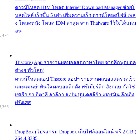
ดาวน์โหลด IDM โหลด Internet Download Manager ช่วยโ
หลดไฟล์ เร็วขึ้น 5 เท่า เพิ่มความเร็ว ดาวน์โหลดไฟล์ เพล
ง โหลดหนัง โหลด IDM ล่าสุด จาก Thaiware ไว้ใจได้แน่น
อน
: 474
Thscore (App รายงานผลบอลสดภาษาไทย จากลีกฟุตบอล
ต่างๆ ทั่วโลก)
ดาวน์โหลดแอป Thscore แอปฯ รายงานผลบอลสดรวดเร็ว
และแม่นยำทันใจ ผลบอลลีกดัง พรีเมียร์ลีก อังกฤษ กัลโช่
เซเรีย อา อิตาลี ลาลีกา สเปน บุนเดสลีก้า เยอรมัน ลีกเอิง
ฝรั่งเศส
6,366
DropBox (โปรแกรม Dropbox เก็บไฟล์ออนไลน์ ฟรี 2 GB )
264.4.3385