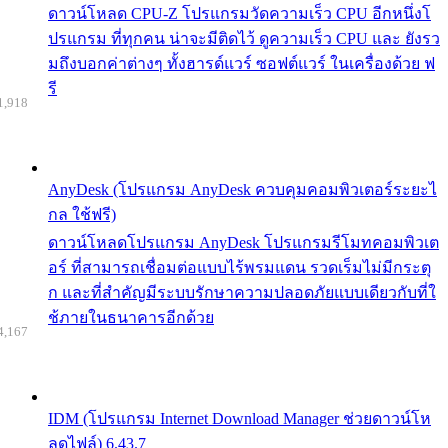
ดาวน์โหลด CPU-Z โปรแกรมวัดความเร็ว CPU อีกหนึ่งโ
ปรแกรม ที่ทุกคน น่าจะมีติดไว้ ดูความเร็ว CPU และ ยังรว
มถึงบอกค่าต่างๆ ทั้งฮารด์แวร์ ซอฟต์แวร์ ในเครื่องด้วย ฟ
รี
1,918
AnyDesk (โปรแกรม AnyDesk ควบคุมคอมพิวเตอร์ระยะไ
กล ใช้ฟรี)
ดาวน์โหลดโปรแกรม AnyDesk โปรแกรมรีโมทคอมพิวเต
อร์ ที่สามารถเชื่อมต่อแบบไร้พรมแดน รวดเร็มไม่มีกระตุ
ก และที่สำคัญมีระบบรักษาความปลอดภัยแบบเดียวกับที่ใ
ช้ภายในธนาคารอีกด้วย
4,167
IDM (โปรแกรม Internet Download Manager ช่วยดาวน์โห
ลดไฟล์) 6.43.7