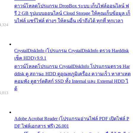
ดาวน์โหลดโปรแกรม DropBox ระบบ เก็บไฟล์ออนไลน์ ฟ
รี 2 GB รูปแบบออนไลน์ Cloud Storage ให้คุณเก็บข้อมูล เก็
บไฟล์ แชร์ไฟล์ ต่างๆ ให้คนอื่น เข้าถึงได้ ทุกที่ ทุกเวลา
4,324
CrystalDiskInfo (โปรแกรม CrystalDiskInfo ตรวจ Harddisk
เช็ค HDD) 9.9.1
ดาวน์โหลดโปรแกรม CrystalDiskInfo โปรแกรมตรวจ Har
ddisk ดู สถานะ HDD ดูอุณหภูมิเครื่อง ความเร็ว หาสาเหต
คอมพัง ดูฮาร์ดดิสก์ SSD ทั้ง Internal และ External HDD ไ
ด้
5,013
Adobe Acrobat Reader (โปรแกรมอ่านไฟล์ PDF เปิดไฟล์ P
DF ไฟล์เอกสาร ฟรี) 26.001