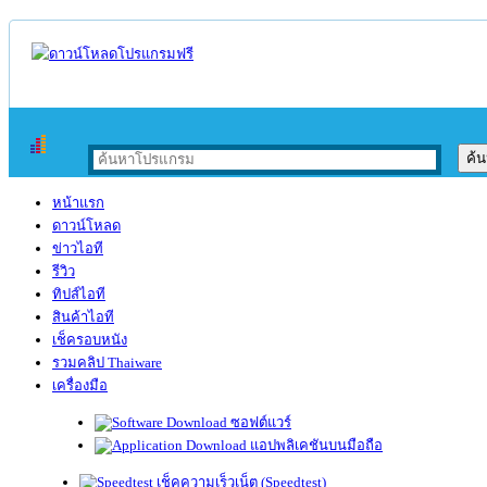
หน้าแรก
ดาวน์โหลด
ข่าวไอที
รีวิว
ทิปส์ไอที
สินค้าไอที
เช็ครอบหนัง
รวมคลิป Thaiware
เครื่องมือ
ซอฟต์แวร์
แอปพลิเคชันบนมือถือ
เช็คความเร็วเน็ต (Speedtest)