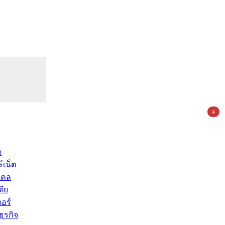
4
ด
์เน็ต
คคล
ดีย
อร์
ุรกิจ