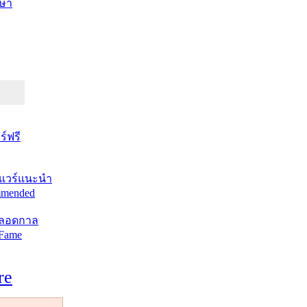
ษา
์ฟรี
แวร์แนะนำ
mended
ตลอดกาล
 Fame
re