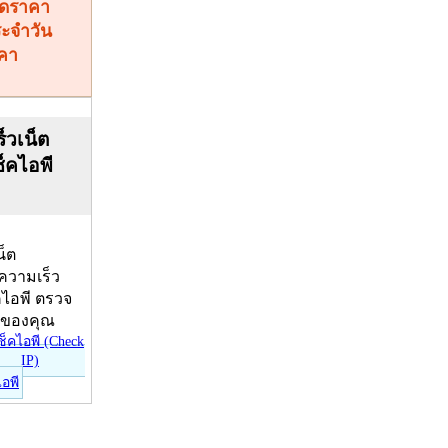
คา
็วเน็ต
ช็คไอพี
น็ต
บความเร็ว
คไอพี ตรวจ
ีของคุณ
ไอพี