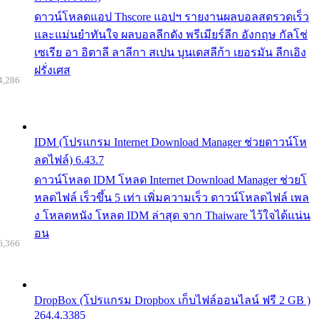
ดาวน์โหลดแอป Thscore แอปฯ รายงานผลบอลสดรวดเร็ว
และแม่นยำทันใจ ผลบอลลีกดัง พรีเมียร์ลีก อังกฤษ กัลโช่
เซเรีย อา อิตาลี ลาลีกา สเปน บุนเดสลีก้า เยอรมัน ลีกเอิง
ฝรั่งเศส
4,286
IDM (โปรแกรม Internet Download Manager ช่วยดาวน์โห
ลดไฟล์) 6.43.7
ดาวน์โหลด IDM โหลด Internet Download Manager ช่วยโ
หลดไฟล์ เร็วขึ้น 5 เท่า เพิ่มความเร็ว ดาวน์โหลดไฟล์ เพล
ง โหลดหนัง โหลด IDM ล่าสุด จาก Thaiware ไว้ใจได้แน่น
อน
6,366
DropBox (โปรแกรม Dropbox เก็บไฟล์ออนไลน์ ฟรี 2 GB )
264.4.3385