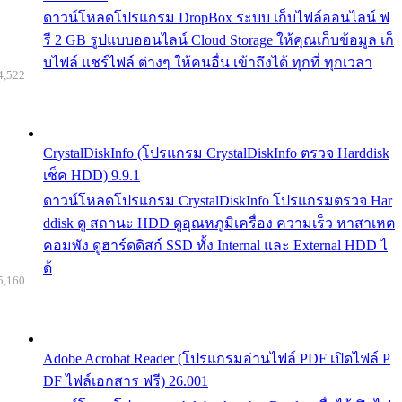
ดาวน์โหลดโปรแกรม DropBox ระบบ เก็บไฟล์ออนไลน์ ฟ
รี 2 GB รูปแบบออนไลน์ Cloud Storage ให้คุณเก็บข้อมูล เก็
บไฟล์ แชร์ไฟล์ ต่างๆ ให้คนอื่น เข้าถึงได้ ทุกที่ ทุกเวลา
4,522
CrystalDiskInfo (โปรแกรม CrystalDiskInfo ตรวจ Harddisk
เช็ค HDD) 9.9.1
ดาวน์โหลดโปรแกรม CrystalDiskInfo โปรแกรมตรวจ Har
ddisk ดู สถานะ HDD ดูอุณหภูมิเครื่อง ความเร็ว หาสาเหต
คอมพัง ดูฮาร์ดดิสก์ SSD ทั้ง Internal และ External HDD ไ
ด้
5,160
Adobe Acrobat Reader (โปรแกรมอ่านไฟล์ PDF เปิดไฟล์ P
DF ไฟล์เอกสาร ฟรี) 26.001