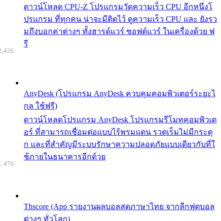
ดาวน์โหลด CPU-Z โปรแกรมวัดความเร็ว CPU อีกหนึ่งโ
ปรแกรม ที่ทุกคน น่าจะมีติดไว้ ดูความเร็ว CPU และ ยังรว
มถึงบอกค่าต่างๆ ทั้งฮารด์แวร์ ซอฟต์แวร์ ในเครื่องด้วย ฟ
รี
2,426
AnyDesk (โปรแกรม AnyDesk ควบคุมคอมพิวเตอร์ระยะไ
กล ใช้ฟรี)
ดาวน์โหลดโปรแกรม AnyDesk โปรแกรมรีโมทคอมพิวเต
อร์ ที่สามารถเชื่อมต่อแบบไร้พรมแดน รวดเร็มไม่มีกระตุ
ก และที่สำคัญมีระบบรักษาความปลอดภัยแบบเดียวกับที่ใ
ช้ภายในธนาคารอีกด้วย
: 476
Thscore (App รายงานผลบอลสดภาษาไทย จากลีกฟุตบอล
ต่างๆ ทั่วโลก)