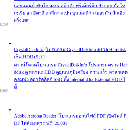
และแม่นยำทันใจ ผลบอลลีกดัง พรีเมียร์ลีก อังกฤษ กัลโช่
เซเรีย อา อิตาลี ลาลีกา สเปน บุนเดสลีก้า เยอรมัน ลีกเอิง
ฝรั่งเศส
4,259
CrystalDiskInfo (โปรแกรม CrystalDiskInfo ตรวจ Harddisk
เช็ค HDD) 9.9.1
ดาวน์โหลดโปรแกรม CrystalDiskInfo โปรแกรมตรวจ Har
ddisk ดู สถานะ HDD ดูอุณหภูมิเครื่อง ความเร็ว หาสาเหต
คอมพัง ดูฮาร์ดดิสก์ SSD ทั้ง Internal และ External HDD ไ
ด้
4,982
Adobe Acrobat Reader (โปรแกรมอ่านไฟล์ PDF เปิดไฟล์ P
DF ไฟล์เอกสาร ฟรี) 26.001