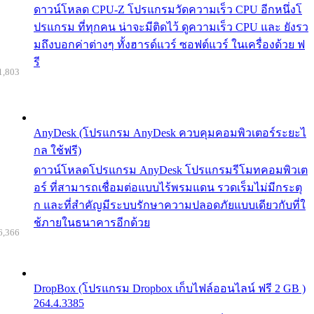
ดาวน์โหลด CPU-Z โปรแกรมวัดความเร็ว CPU อีกหนึ่งโ
ปรแกรม ที่ทุกคน น่าจะมีติดไว้ ดูความเร็ว CPU และ ยังรว
มถึงบอกค่าต่างๆ ทั้งฮารด์แวร์ ซอฟต์แวร์ ในเครื่องด้วย ฟ
รี
1,803
AnyDesk (โปรแกรม AnyDesk ควบคุมคอมพิวเตอร์ระยะไ
กล ใช้ฟรี)
ดาวน์โหลดโปรแกรม AnyDesk โปรแกรมรีโมทคอมพิวเต
อร์ ที่สามารถเชื่อมต่อแบบไร้พรมแดน รวดเร็มไม่มีกระตุ
ก และที่สำคัญมีระบบรักษาความปลอดภัยแบบเดียวกับที่ใ
ช้ภายในธนาคารอีกด้วย
6,366
DropBox (โปรแกรม Dropbox เก็บไฟล์ออนไลน์ ฟรี 2 GB )
264.4.3385