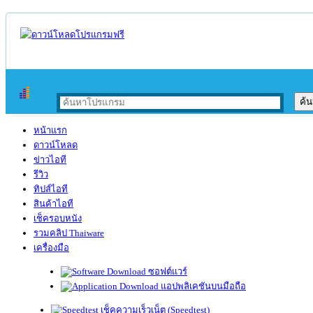
หน้าแรก
ดาวน์โหลด
ข่าวไอที
รีวิว
ทิปส์ไอที
สินค้าไอที
เช็ครอบหนัง
รวมคลิป Thaiware
เครื่องมือ
ซอฟต์แวร์
แอปพลิเคชันบนมือถือ
เช็คความเร็วเน็ต (Speedtest)