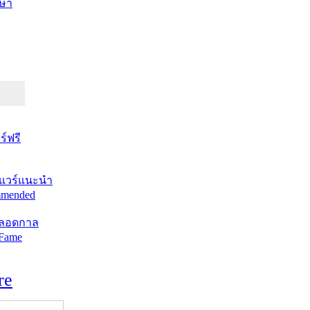
ษา
์ฟรี
แวร์แนะนำ
mended
ตลอดกาล
 Fame
re