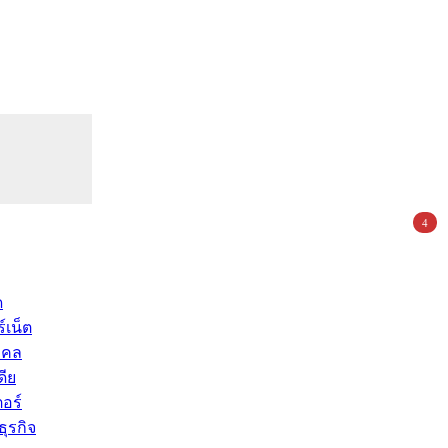
4
ด
์เน็ต
คคล
ดีย
อร์
ุรกิจ