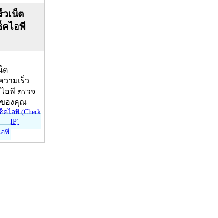
็วเน็ต
ช็คไอพี
น็ต
บความเร็ว
คไอพี ตรวจ
ีของคุณ
ไอพี