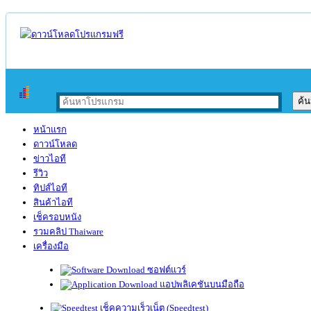
หน้าแรก
ดาวน์โหลด
ข่าวไอที
รีวิว
ทิปส์ไอที
สินค้าไอที
เช็ครอบหนัง
รวมคลิป Thaiware
เครื่องมือ
ซอฟต์แวร์
แอปพลิเคชันบนมือถือ
เช็คความเร็วเน็ต (Speedtest)