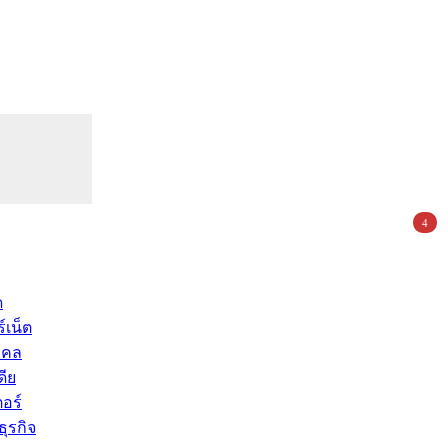
4
ด
์เน็ต
คคล
ดีย
อร์
ุรกิจ