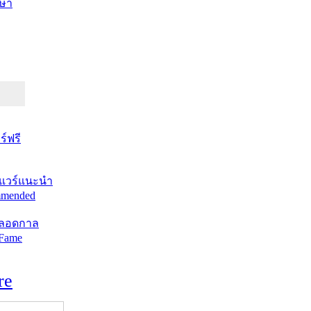
ษา
์ฟรี
แวร์แนะนำ
mended
ตลอดกาล
 Fame
re