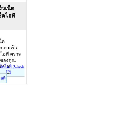
็วเน็ต
ช็คไอพี
น็ต
บความเร็ว
คไอพี ตรวจ
ีของคุณ
ไอพี