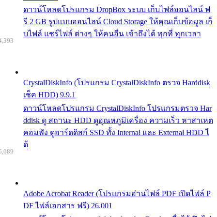
ดาวน์โหลดโปรแกรม DropBox ระบบ เก็บไฟล์ออนไลน์ ฟ
รี 2 GB รูปแบบออนไลน์ Cloud Storage ให้คุณเก็บข้อมูล เก็
บไฟล์ แชร์ไฟล์ ต่างๆ ให้คนอื่น เข้าถึงได้ ทุกที่ ทุกเวลา
4,393
CrystalDiskInfo (โปรแกรม CrystalDiskInfo ตรวจ Harddisk
เช็ค HDD) 9.9.1
ดาวน์โหลดโปรแกรม CrystalDiskInfo โปรแกรมตรวจ Har
ddisk ดู สถานะ HDD ดูอุณหภูมิเครื่อง ความเร็ว หาสาเหต
คอมพัง ดูฮาร์ดดิสก์ SSD ทั้ง Internal และ External HDD ไ
ด้
5,089
Adobe Acrobat Reader (โปรแกรมอ่านไฟล์ PDF เปิดไฟล์ P
DF ไฟล์เอกสาร ฟรี) 26.001