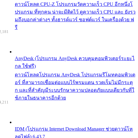
ดาวน์โหลด CPU-Z โปรแกรมวัดความเร็ว CPU อีกหนึ่งโ
ปรแกรม ที่ทุกคน น่าจะมีติดไว้ ดูความเร็ว CPU และ ยังรว
มถึงบอกค่าต่างๆ ทั้งฮารด์แวร์ ซอฟต์แวร์ ในเครื่องด้วย ฟ
รี
2,181
AnyDesk (โปรแกรม AnyDesk ควบคุมคอมพิวเตอร์ระยะไ
กล ใช้ฟรี)
ดาวน์โหลดโปรแกรม AnyDesk โปรแกรมรีโมทคอมพิวเต
อร์ ที่สามารถเชื่อมต่อแบบไร้พรมแดน รวดเร็มไม่มีกระตุ
ก และที่สำคัญมีระบบรักษาความปลอดภัยแบบเดียวกับที่ใ
ช้ภายในธนาคารอีกด้วย
4,211
IDM (โปรแกรม Internet Download Manager ช่วยดาวน์โห
ลดไฟล์) 6.43.7