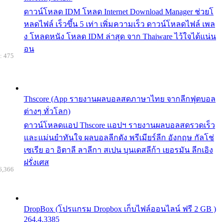
ดาวน์โหลด IDM โหลด Internet Download Manager ช่วยโ
หลดไฟล์ เร็วขึ้น 5 เท่า เพิ่มความเร็ว ดาวน์โหลดไฟล์ เพล
ง โหลดหนัง โหลด IDM ล่าสุด จาก Thaiware ไว้ใจได้แน่น
อน
: 475
Thscore (App รายงานผลบอลสดภาษาไทย จากลีกฟุตบอล
ต่างๆ ทั่วโลก)
ดาวน์โหลดแอป Thscore แอปฯ รายงานผลบอลสดรวดเร็ว
และแม่นยำทันใจ ผลบอลลีกดัง พรีเมียร์ลีก อังกฤษ กัลโช่
เซเรีย อา อิตาลี ลาลีกา สเปน บุนเดสลีก้า เยอรมัน ลีกเอิง
ฝรั่งเศส
6,366
DropBox (โปรแกรม Dropbox เก็บไฟล์ออนไลน์ ฟรี 2 GB )
264.4.3385