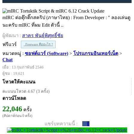
mIRC ต่อตุ๊กติ๊กสคริป (ภาษาไทย) : From Developer : " ลองเล่นดู
นะครับ mIRC ที่ผม Edit ตัวนี้ ..
ผู้พัฒนา :
สาคร พันธุ์พิศุทธิ์ชัย
ฟรีแวร์
Freeware คืออะไร ?
หมวดหมู่ :
ซอฟต์แวร์ (Software)
>
โปรแกรมอินเทอร์เน็ต
>
Chat
เมื่อ : 13 กุมภาพันธ์ 2546
ผู้ชม : 19,621
โหวตให้คะแนน
คะแนนโหวต 4.67 (3 ครั้ง)
ดาวน์โหลด
22,046
ครั้ง
(สัปดาห์ก่อน 0 ครั้ง)
แชร์บทความนี้ :
0