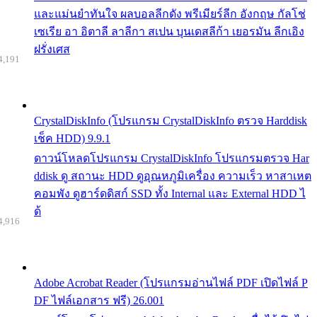
และแม่นยำทันใจ ผลบอลลีกดัง พรีเมียร์ลีก อังกฤษ กัลโช่
เซเรีย อา อิตาลี ลาลีกา สเปน บุนเดสลีก้า เยอรมัน ลีกเอิง
ฝรั่งเศส
4,191
CrystalDiskInfo (โปรแกรม CrystalDiskInfo ตรวจ Harddisk
เช็ค HDD) 9.9.1
ดาวน์โหลดโปรแกรม CrystalDiskInfo โปรแกรมตรวจ Har
ddisk ดู สถานะ HDD ดูอุณหภูมิเครื่อง ความเร็ว หาสาเหต
คอมพัง ดูฮาร์ดดิสก์ SSD ทั้ง Internal และ External HDD ไ
ด้
4,916
Adobe Acrobat Reader (โปรแกรมอ่านไฟล์ PDF เปิดไฟล์ P
DF ไฟล์เอกสาร ฟรี) 26.001