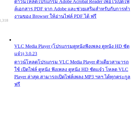
ดาวน์โหลดโปรแกรม Adobe Acrobat Reader เพื่อไว้เปิดไฟ
ล์เอกสาร PDF จาก Adobe และช่วยเสริมสำหรับกับการทำ
งานของ Browser ให้อ่านไฟล์ PDF ได้ ฟรี
1,318
VLC Media Player (โปรแกรมดูหนังฟังเพลง ดูหนัง HD ชัด
แจ๋ว) 3.0.23
ดาวน์โหลดโปรแกรม VLC Media Player ตัวเดียวสามารถ
ใช้ เปิดไฟล์ ดูหนัง ฟังเพลง ดูหนัง HD ชัดแจ๋ว โหลด VLC
Player ล่าสุด สามารถเปิดไฟล์เพลง MP3 ฯลฯ ได้ทุกตระกูล
ฟรี