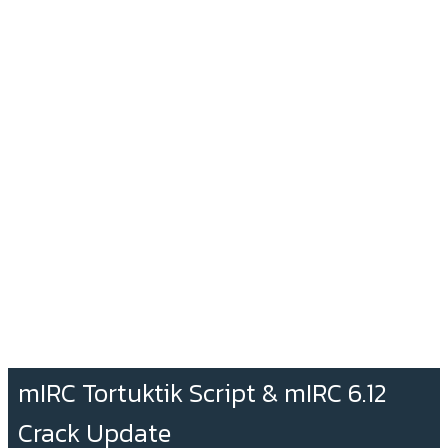
mIRC Tortuktik Script & mIRC 6.12
Crack Update