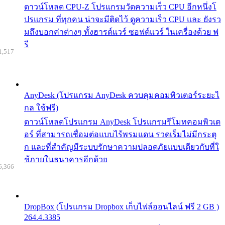
ดาวน์โหลด CPU-Z โปรแกรมวัดความเร็ว CPU อีกหนึ่งโ
ปรแกรม ที่ทุกคน น่าจะมีติดไว้ ดูความเร็ว CPU และ ยังรว
มถึงบอกค่าต่างๆ ทั้งฮารด์แวร์ ซอฟต์แวร์ ในเครื่องด้วย ฟ
รี
1,517
AnyDesk (โปรแกรม AnyDesk ควบคุมคอมพิวเตอร์ระยะไ
กล ใช้ฟรี)
ดาวน์โหลดโปรแกรม AnyDesk โปรแกรมรีโมทคอมพิวเต
อร์ ที่สามารถเชื่อมต่อแบบไร้พรมแดน รวดเร็มไม่มีกระตุ
ก และที่สำคัญมีระบบรักษาความปลอดภัยแบบเดียวกับที่ใ
ช้ภายในธนาคารอีกด้วย
6,366
DropBox (โปรแกรม Dropbox เก็บไฟล์ออนไลน์ ฟรี 2 GB )
264.4.3385