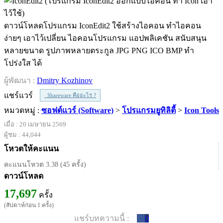
ดาวน์โหลดโปรแกรม IconEdit2 ใช้สร้างไอคอน ทำไอคอน
ง่ายๆ เอาไว้เปลี่ยน ไอคอนโปรแกรม แอปพลิเคชัน สนับสนุน
หลายขนาด รูปภาพหลายตระกูล JPG PNG ICO BMP ทำ
โปร่งใส ได้
ผู้พัฒนา :
Dmitry Kozhinov
แชร์แวร์
Shareware คืออะไร ?
หมวดหมู่ :
ซอฟต์แวร์ (Software)
>
โปรแกรมยูทิลิตี้
>
Icon Tools
เมื่อ : 20 เมษายน 2569
ผู้ชม : 44,044
โหวตให้คะแนน
คะแนนโหวต 3.38 (45 ครั้ง)
ดาวน์โหลด
17,697
ครั้ง
(สัปดาห์ก่อน 1 ครั้ง)
แชร์บทความนี้ :
0