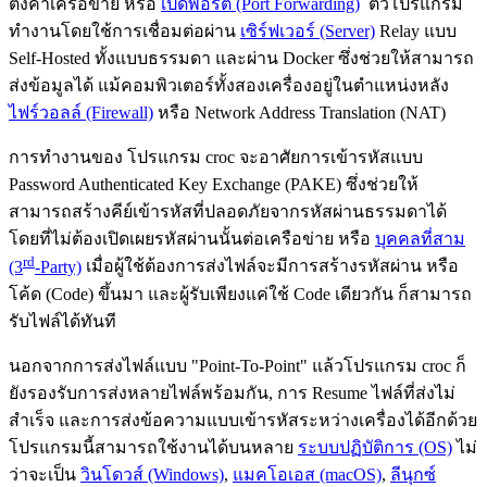
ตั้งค่าเครือข่าย หรือ
เปิดพอร์ต (Port Forwarding)
ตัวโปรแกรม
ทำงานโดยใช้การเชื่อมต่อผ่าน
เซิร์ฟเวอร์ (Server)
Relay แบบ
Self-Hosted ทั้งแบบธรรมดา และผ่าน Docker ซึ่งช่วยให้สามารถ
ส่งข้อมูลได้ แม้คอมพิวเตอร์ทั้งสองเครื่องอยู่ในตำแหน่งหลัง
ไฟร์วอลล์ (Firewall)
หรือ Network Address Translation (NAT)
การทำงานของ โปรแกรม croc จะอาศัยการเข้ารหัสแบบ
Password Authenticated Key Exchange (PAKE) ซึ่งช่วยให้
สามารถสร้างคีย์เข้ารหัสที่ปลอดภัยจากรหัสผ่านธรรมดาได้
โดยที่ไม่ต้องเปิดเผยรหัสผ่านนั้นต่อเครือข่าย หรือ
บุคคลที่สาม
rd
(3
-Party)
เมื่อผู้ใช้ต้องการส่งไฟล์จะมีการสร้างรหัสผ่าน หรือ
โค้ด (Code) ขึ้นมา และผู้รับเพียงแค่ใช้ Code เดียวกัน ก็สามารถ
รับไฟล์ได้ทันที
นอกจากการส่งไฟล์แบบ "Point-To-Point" แล้วโปรแกรม croc ก็
ยังรองรับการส่งหลายไฟล์พร้อมกัน, การ Resume ไฟล์ที่ส่งไม่
สำเร็จ และการส่งข้อความแบบเข้ารหัสระหว่างเครื่องได้อีกด้วย
โปรแกรมนี้สามารถใช้งานได้บนหลาย
ระบบปฏิบัติการ (OS)
ไม่
ว่าจะเป็น
วินโดวส์ (Windows)
,
แมคโอเอส (macOS)
,
ลีนุกซ์