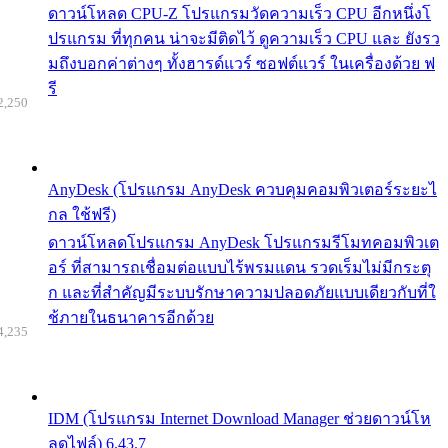
ดาวน์โหลด CPU-Z โปรแกรมวัดความเร็ว CPU อีกหนึ่งโ
ปรแกรม ที่ทุกคน น่าจะมีติดไว้ ดูความเร็ว CPU และ ยังรว
มถึงบอกค่าต่างๆ ทั้งฮารด์แวร์ ซอฟต์แวร์ ในเครื่องด้วย ฟ
รี
2,250
AnyDesk (โปรแกรม AnyDesk ควบคุมคอมพิวเตอร์ระยะไ
กล ใช้ฟรี)
ดาวน์โหลดโปรแกรม AnyDesk โปรแกรมรีโมทคอมพิวเต
อร์ ที่สามารถเชื่อมต่อแบบไร้พรมแดน รวดเร็มไม่มีกระตุ
ก และที่สำคัญมีระบบรักษาความปลอดภัยแบบเดียวกับที่ใ
ช้ภายในธนาคารอีกด้วย
4,235
IDM (โปรแกรม Internet Download Manager ช่วยดาวน์โห
ลดไฟล์) 6.43.7