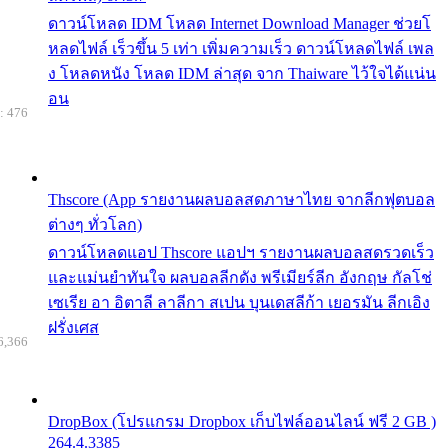
ดาวน์โหลด IDM โหลด Internet Download Manager ช่วยโ
หลดไฟล์ เร็วขึ้น 5 เท่า เพิ่มความเร็ว ดาวน์โหลดไฟล์ เพล
ง โหลดหนัง โหลด IDM ล่าสุด จาก Thaiware ไว้ใจได้แน่น
อน
: 476
Thscore (App รายงานผลบอลสดภาษาไทย จากลีกฟุตบอล
ต่างๆ ทั่วโลก)
ดาวน์โหลดแอป Thscore แอปฯ รายงานผลบอลสดรวดเร็ว
และแม่นยำทันใจ ผลบอลลีกดัง พรีเมียร์ลีก อังกฤษ กัลโช่
เซเรีย อา อิตาลี ลาลีกา สเปน บุนเดสลีก้า เยอรมัน ลีกเอิง
ฝรั่งเศส
6,366
DropBox (โปรแกรม Dropbox เก็บไฟล์ออนไลน์ ฟรี 2 GB )
264.4.3385