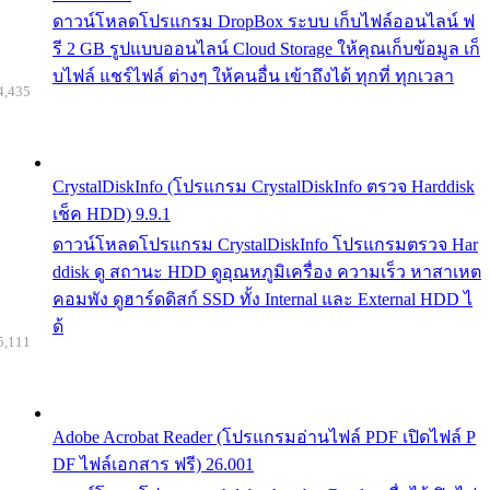
ดาวน์โหลดโปรแกรม DropBox ระบบ เก็บไฟล์ออนไลน์ ฟ
รี 2 GB รูปแบบออนไลน์ Cloud Storage ให้คุณเก็บข้อมูล เก็
บไฟล์ แชร์ไฟล์ ต่างๆ ให้คนอื่น เข้าถึงได้ ทุกที่ ทุกเวลา
4,435
CrystalDiskInfo (โปรแกรม CrystalDiskInfo ตรวจ Harddisk
เช็ค HDD) 9.9.1
ดาวน์โหลดโปรแกรม CrystalDiskInfo โปรแกรมตรวจ Har
ddisk ดู สถานะ HDD ดูอุณหภูมิเครื่อง ความเร็ว หาสาเหต
คอมพัง ดูฮาร์ดดิสก์ SSD ทั้ง Internal และ External HDD ไ
ด้
5,111
Adobe Acrobat Reader (โปรแกรมอ่านไฟล์ PDF เปิดไฟล์ P
DF ไฟล์เอกสาร ฟรี) 26.001