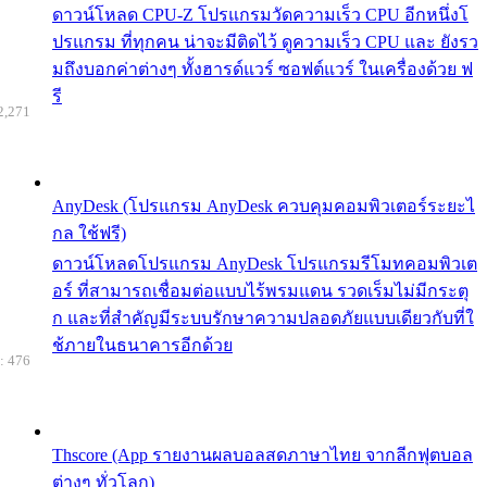
ดาวน์โหลด CPU-Z โปรแกรมวัดความเร็ว CPU อีกหนึ่งโ
ปรแกรม ที่ทุกคน น่าจะมีติดไว้ ดูความเร็ว CPU และ ยังรว
มถึงบอกค่าต่างๆ ทั้งฮารด์แวร์ ซอฟต์แวร์ ในเครื่องด้วย ฟ
รี
2,271
AnyDesk (โปรแกรม AnyDesk ควบคุมคอมพิวเตอร์ระยะไ
กล ใช้ฟรี)
ดาวน์โหลดโปรแกรม AnyDesk โปรแกรมรีโมทคอมพิวเต
อร์ ที่สามารถเชื่อมต่อแบบไร้พรมแดน รวดเร็มไม่มีกระตุ
ก และที่สำคัญมีระบบรักษาความปลอดภัยแบบเดียวกับที่ใ
ช้ภายในธนาคารอีกด้วย
: 476
Thscore (App รายงานผลบอลสดภาษาไทย จากลีกฟุตบอล
ต่างๆ ทั่วโลก)