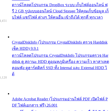
ดาวน์โหลดโปรแกรม DropBox ระบบ เก็บไฟล์ออนไลน์ ฟ
รี 2 GB รูปแบบออนไลน์ Cloud Storage ให้คุณเก็บข้อมูล เก็
บไฟล์ แชร์ไฟล์ ต่างๆ ให้คนอื่น เข้าถึงได้ ทุกที่ ทุกเวลา
4,451
CrystalDiskInfo (โปรแกรม CrystalDiskInfo ตรวจ Harddisk
เช็ค HDD) 9.9.1
ดาวน์โหลดโปรแกรม CrystalDiskInfo โปรแกรมตรวจ Har
ddisk ดู สถานะ HDD ดูอุณหภูมิเครื่อง ความเร็ว หาสาเหต
คอมพัง ดูฮาร์ดดิสก์ SSD ทั้ง Internal และ External HDD ไ
ด้
5,120
Adobe Acrobat Reader (โปรแกรมอ่านไฟล์ PDF เปิดไฟล์ P
DF ไฟล์เอกสาร ฟรี) 26.001