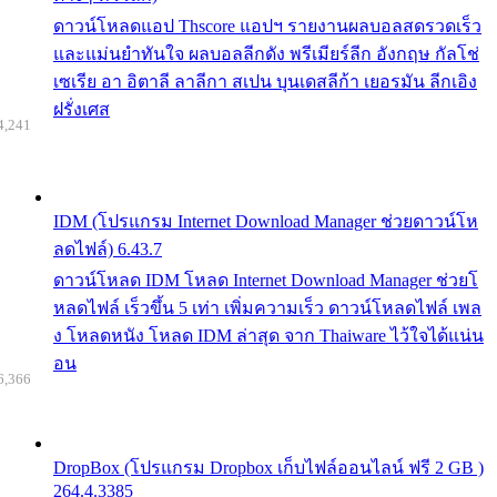
ดาวน์โหลดแอป Thscore แอปฯ รายงานผลบอลสดรวดเร็ว
และแม่นยำทันใจ ผลบอลลีกดัง พรีเมียร์ลีก อังกฤษ กัลโช่
เซเรีย อา อิตาลี ลาลีกา สเปน บุนเดสลีก้า เยอรมัน ลีกเอิง
ฝรั่งเศส
4,241
IDM (โปรแกรม Internet Download Manager ช่วยดาวน์โห
ลดไฟล์) 6.43.7
ดาวน์โหลด IDM โหลด Internet Download Manager ช่วยโ
หลดไฟล์ เร็วขึ้น 5 เท่า เพิ่มความเร็ว ดาวน์โหลดไฟล์ เพล
ง โหลดหนัง โหลด IDM ล่าสุด จาก Thaiware ไว้ใจได้แน่น
อน
6,366
DropBox (โปรแกรม Dropbox เก็บไฟล์ออนไลน์ ฟรี 2 GB )
264.4.3385