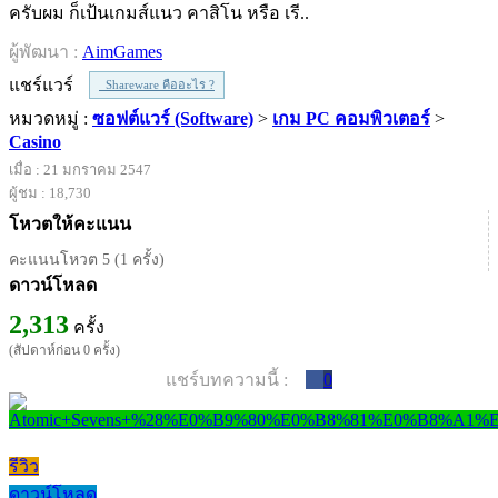
ครับผม ก็เป้นเกมส์แนว คาสิโน หรือ เรี..
ผู้พัฒนา :
AimGames
แชร์แวร์
Shareware คืออะไร ?
หมวดหมู่ :
ซอฟต์แวร์ (Software)
>
เกม PC คอมพิวเตอร์
>
Casino
เมื่อ : 21 มกราคม 2547
ผู้ชม : 18,730
โหวตให้คะแนน
คะแนนโหวต 5 (1 ครั้ง)
ดาวน์โหลด
2,313
ครั้ง
(สัปดาห์ก่อน 0 ครั้ง)
แชร์บทความนี้ :
0
รีวิว
ดาวน์โหลด