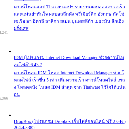
ดาวน์โหลดแอป Thscore แอปฯ รายงานผลบอลสดรวดเร็ว
และแม่นยำทันใจ ผลบอลลีกดัง พรีเมียร์ลีก อังกฤษ กัลโช่
เซเรีย อา อิตาลี ลาลีกา สเปน บุนเดสลีก้า เยอรมัน ลีกเอิง
ฝรั่งเศส
4,241
IDM (โปรแกรม Internet Download Manager ช่วยดาวน์โห
ลดไฟล์) 6.43.7
ดาวน์โหลด IDM โหลด Internet Download Manager ช่วยโ
หลดไฟล์ เร็วขึ้น 5 เท่า เพิ่มความเร็ว ดาวน์โหลดไฟล์ เพล
ง โหลดหนัง โหลด IDM ล่าสุด จาก Thaiware ไว้ใจได้แน่น
อน
6,366
DropBox (โปรแกรม Dropbox เก็บไฟล์ออนไลน์ ฟรี 2 GB )
264.4.3385