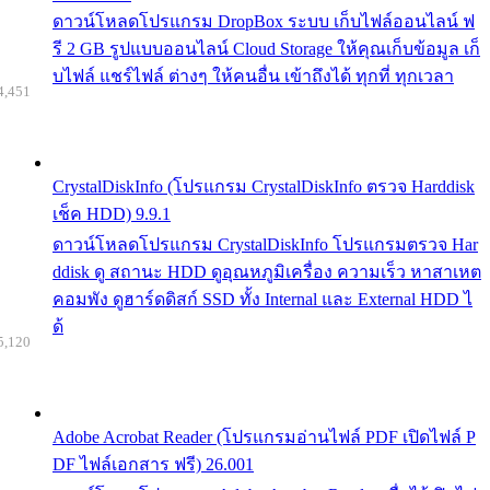
ดาวน์โหลดโปรแกรม DropBox ระบบ เก็บไฟล์ออนไลน์ ฟ
รี 2 GB รูปแบบออนไลน์ Cloud Storage ให้คุณเก็บข้อมูล เก็
บไฟล์ แชร์ไฟล์ ต่างๆ ให้คนอื่น เข้าถึงได้ ทุกที่ ทุกเวลา
4,451
CrystalDiskInfo (โปรแกรม CrystalDiskInfo ตรวจ Harddisk
เช็ค HDD) 9.9.1
ดาวน์โหลดโปรแกรม CrystalDiskInfo โปรแกรมตรวจ Har
ddisk ดู สถานะ HDD ดูอุณหภูมิเครื่อง ความเร็ว หาสาเหต
คอมพัง ดูฮาร์ดดิสก์ SSD ทั้ง Internal และ External HDD ไ
ด้
5,120
Adobe Acrobat Reader (โปรแกรมอ่านไฟล์ PDF เปิดไฟล์ P
DF ไฟล์เอกสาร ฟรี) 26.001