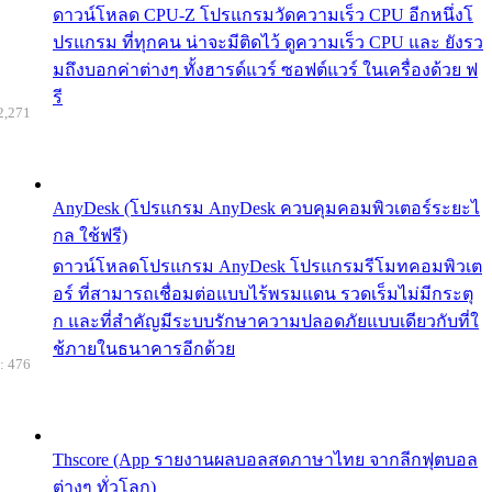
ดาวน์โหลด CPU-Z โปรแกรมวัดความเร็ว CPU อีกหนึ่งโ
ปรแกรม ที่ทุกคน น่าจะมีติดไว้ ดูความเร็ว CPU และ ยังรว
มถึงบอกค่าต่างๆ ทั้งฮารด์แวร์ ซอฟต์แวร์ ในเครื่องด้วย ฟ
รี
2,271
AnyDesk (โปรแกรม AnyDesk ควบคุมคอมพิวเตอร์ระยะไ
กล ใช้ฟรี)
ดาวน์โหลดโปรแกรม AnyDesk โปรแกรมรีโมทคอมพิวเต
อร์ ที่สามารถเชื่อมต่อแบบไร้พรมแดน รวดเร็มไม่มีกระตุ
ก และที่สำคัญมีระบบรักษาความปลอดภัยแบบเดียวกับที่ใ
ช้ภายในธนาคารอีกด้วย
: 476
Thscore (App รายงานผลบอลสดภาษาไทย จากลีกฟุตบอล
ต่างๆ ทั่วโลก)