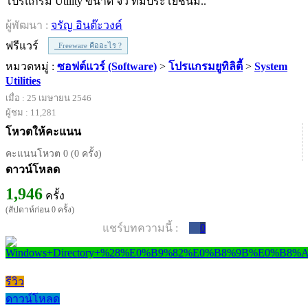
โปรแกรม Utility ขนาด จิ๋ว ที่มีประโยชน์ม..
ผู้พัฒนา :
จรัญ อินต๊ะวงค์
ฟรีแวร์
Freeware คืออะไร ?
หมวดหมู่ :
ซอฟต์แวร์ (Software)
>
โปรแกรมยูทิลิตี้
>
System
Utilities
เมื่อ : 25 เมษายน 2546
ผู้ชม : 11,281
โหวตให้คะแนน
คะแนนโหวต 0 (0 ครั้ง)
ดาวน์โหลด
1,946
ครั้ง
(สัปดาห์ก่อน 0 ครั้ง)
แชร์บทความนี้ :
0
รีวิว
ดาวน์โหลด