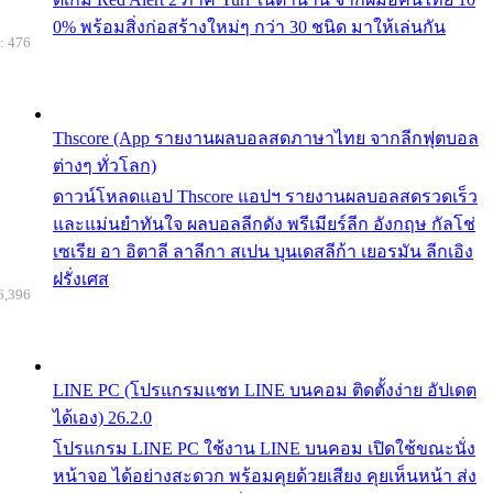
0% พร้อมสิ่งก่อสร้างใหม่ๆ กว่า 30 ชนิด มาให้เล่นกัน
: 476
Thscore (App รายงานผลบอลสดภาษาไทย จากลีกฟุตบอล
ต่างๆ ทั่วโลก)
ดาวน์โหลดแอป Thscore แอปฯ รายงานผลบอลสดรวดเร็ว
และแม่นยำทันใจ ผลบอลลีกดัง พรีเมียร์ลีก อังกฤษ กัลโช่
เซเรีย อา อิตาลี ลาลีกา สเปน บุนเดสลีก้า เยอรมัน ลีกเอิง
ฝรั่งเศส
6,396
LINE PC (โปรแกรมแชท LINE บนคอม ติดตั้งง่าย อัปเดต
ได้เอง) 26.2.0
โปรแกรม LINE PC ใช้งาน LINE บนคอม เปิดใช้ขณะนั่ง
หน้าจอ ได้อย่างสะดวก พร้อมคุยด้วยเสียง คุยเห็นหน้า ส่ง