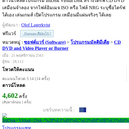
ดาวน์โหลดโปรแกรม ImDisk Virtual Disk สร้างไดร์ฟ CD DVD
เสมือนจำลอง จากไฟล์อิมเมจ ISO หรือ ไฟล์ NRG ระบุชื่อไดร์ฟ
ได้เอง เล่นเกมส์ เปิดโปรแกรม เหมือนมีแผ่นจริงๆ ได้เลย
ผู้พัฒนา :
Olof Lagerkvist
ฟรีแวร์
Freeware คืออะไร ?
หมวดหมู่ :
ซอฟต์แวร์ (Software)
>
โปรแกรมมัลติมีเดีย
>
CD
DVD and Video Player or Burner
เมื่อ : 21 พฤศจิกายน 2561
ผู้ชม : 28,112
โหวตให้คะแนน
คะแนนโหวต 3.14 (14 ครั้ง)
ดาวน์โหลด
4,602
ครั้ง
(สัปดาห์ก่อน 1 ครั้ง)
แชร์บทความนี้ :
0
โปรแกรมแชท