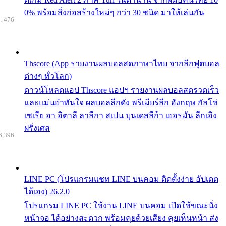
0% พร้อมสิ่งก่อสร้างใหม่ๆ กว่า 30 ชนิด มาให้เล่นกัน
: 476
Thscore (App รายงานผลบอลสดภาษาไทย จากลีกฟุตบอล
ต่างๆ ทั่วโลก)
ดาวน์โหลดแอป Thscore แอปฯ รายงานผลบอลสดรวดเร็ว
และแม่นยำทันใจ ผลบอลลีกดัง พรีเมียร์ลีก อังกฤษ กัลโช่
เซเรีย อา อิตาลี ลาลีกา สเปน บุนเดสลีก้า เยอรมัน ลีกเอิง
ฝรั่งเศส
6,396
LINE PC (โปรแกรมแชท LINE บนคอม ติดตั้งง่าย อัปเดต
ได้เอง) 26.2.0
โปรแกรม LINE PC ใช้งาน LINE บนคอม เปิดใช้ขณะนั่ง
หน้าจอ ได้อย่างสะดวก พร้อมคุยด้วยเสียง คุยเห็นหน้า ส่ง