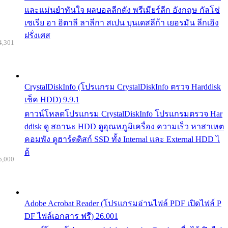
และแม่นยำทันใจ ผลบอลลีกดัง พรีเมียร์ลีก อังกฤษ กัลโช่
เซเรีย อา อิตาลี ลาลีกา สเปน บุนเดสลีก้า เยอรมัน ลีกเอิง
ฝรั่งเศส
4,301
CrystalDiskInfo (โปรแกรม CrystalDiskInfo ตรวจ Harddisk
เช็ค HDD) 9.9.1
ดาวน์โหลดโปรแกรม CrystalDiskInfo โปรแกรมตรวจ Har
ddisk ดู สถานะ HDD ดูอุณหภูมิเครื่อง ความเร็ว หาสาเหต
คอมพัง ดูฮาร์ดดิสก์ SSD ทั้ง Internal และ External HDD ไ
ด้
5,000
Adobe Acrobat Reader (โปรแกรมอ่านไฟล์ PDF เปิดไฟล์ P
DF ไฟล์เอกสาร ฟรี) 26.001