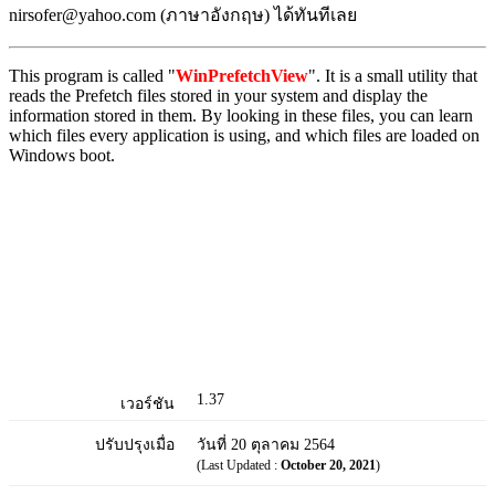
nirsofer@yahoo.com (ภาษาอังกฤษ) ได้ทันทีเลย
This program is called "
WinPrefetchView
". It is a small utility that
reads the Prefetch files stored in your system and display the
information stored in them. By looking in these files, you can learn
which files every application is using, and which files are loaded on
Windows boot.
1.37
เวอร์ชัน
ปรับปรุงเมื่อ
วันที่ 20 ตุลาคม 2564
(Last Updated :
October 20, 2021
)