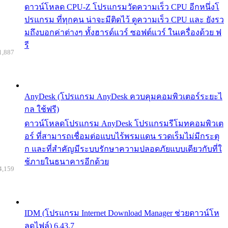
ดาวน์โหลด CPU-Z โปรแกรมวัดความเร็ว CPU อีกหนึ่งโ
ปรแกรม ที่ทุกคน น่าจะมีติดไว้ ดูความเร็ว CPU และ ยังรว
มถึงบอกค่าต่างๆ ทั้งฮารด์แวร์ ซอฟต์แวร์ ในเครื่องด้วย ฟ
รี
1,887
AnyDesk (โปรแกรม AnyDesk ควบคุมคอมพิวเตอร์ระยะไ
กล ใช้ฟรี)
ดาวน์โหลดโปรแกรม AnyDesk โปรแกรมรีโมทคอมพิวเต
อร์ ที่สามารถเชื่อมต่อแบบไร้พรมแดน รวดเร็มไม่มีกระตุ
ก และที่สำคัญมีระบบรักษาความปลอดภัยแบบเดียวกับที่ใ
ช้ภายในธนาคารอีกด้วย
4,159
IDM (โปรแกรม Internet Download Manager ช่วยดาวน์โห
ลดไฟล์) 6.43.7