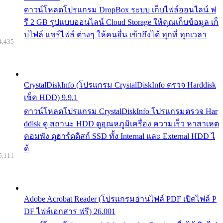
ดาวน์โหลดโปรแกรม DropBox ระบบ เก็บไฟล์ออนไลน์ ฟ
รี 2 GB รูปแบบออนไลน์ Cloud Storage ให้คุณเก็บข้อมูล เก็
บไฟล์ แชร์ไฟล์ ต่างๆ ให้คนอื่น เข้าถึงได้ ทุกที่ ทุกเวลา
4,435
CrystalDiskInfo (โปรแกรม CrystalDiskInfo ตรวจ Harddisk
เช็ค HDD) 9.9.1
ดาวน์โหลดโปรแกรม CrystalDiskInfo โปรแกรมตรวจ Har
ddisk ดู สถานะ HDD ดูอุณหภูมิเครื่อง ความเร็ว หาสาเหต
คอมพัง ดูฮาร์ดดิสก์ SSD ทั้ง Internal และ External HDD ไ
ด้
5,111
Adobe Acrobat Reader (โปรแกรมอ่านไฟล์ PDF เปิดไฟล์ P
DF ไฟล์เอกสาร ฟรี) 26.001