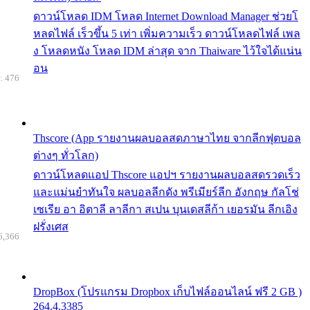
ดาวน์โหลด IDM โหลด Internet Download Manager ช่วยโ
หลดไฟล์ เร็วขึ้น 5 เท่า เพิ่มความเร็ว ดาวน์โหลดไฟล์ เพล
ง โหลดหนัง โหลด IDM ล่าสุด จาก Thaiware ไว้ใจได้แน่น
อน
: 476
Thscore (App รายงานผลบอลสดภาษาไทย จากลีกฟุตบอล
ต่างๆ ทั่วโลก)
ดาวน์โหลดแอป Thscore แอปฯ รายงานผลบอลสดรวดเร็ว
และแม่นยำทันใจ ผลบอลลีกดัง พรีเมียร์ลีก อังกฤษ กัลโช่
เซเรีย อา อิตาลี ลาลีกา สเปน บุนเดสลีก้า เยอรมัน ลีกเอิง
ฝรั่งเศส
6,366
DropBox (โปรแกรม Dropbox เก็บไฟล์ออนไลน์ ฟรี 2 GB )
264.4.3385