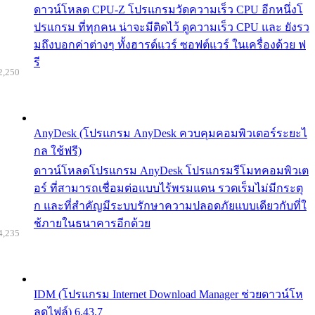
ดาวน์โหลด CPU-Z โปรแกรมวัดความเร็ว CPU อีกหนึ่งโ
ปรแกรม ที่ทุกคน น่าจะมีติดไว้ ดูความเร็ว CPU และ ยังรว
มถึงบอกค่าต่างๆ ทั้งฮารด์แวร์ ซอฟต์แวร์ ในเครื่องด้วย ฟ
รี
2,250
AnyDesk (โปรแกรม AnyDesk ควบคุมคอมพิวเตอร์ระยะไ
กล ใช้ฟรี)
ดาวน์โหลดโปรแกรม AnyDesk โปรแกรมรีโมทคอมพิวเต
อร์ ที่สามารถเชื่อมต่อแบบไร้พรมแดน รวดเร็มไม่มีกระตุ
ก และที่สำคัญมีระบบรักษาความปลอดภัยแบบเดียวกับที่ใ
ช้ภายในธนาคารอีกด้วย
4,235
IDM (โปรแกรม Internet Download Manager ช่วยดาวน์โห
ลดไฟล์) 6.43.7