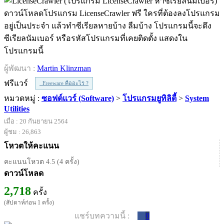
ดาวน์โหลดโปรแกรม LicenseCrawler ฟรี ใครที่ต้องลงโปรแกรม
อยู่เป็นประจำ แล้วทำซีเรียลหายบ้าง ลืมบ้าง โปรแกรมนี้จะดึง
ซีเรียลนัมเบอร์ หรือรหัสโปรแกรมที่เคยติดตั้ง แสดงใน
โปรแกรมนี้
ผู้พัฒนา :
Martin Klinzman
ฟรีแวร์
Freeware คืออะไร ?
หมวดหมู่ :
ซอฟต์แวร์ (Software)
>
โปรแกรมยูทิลิตี้
>
System
Utilities
เมื่อ : 20 กันยายน 2564
ผู้ชม : 26,863
โหวตให้คะแนน
คะแนนโหวต 4.5 (4 ครั้ง)
ดาวน์โหลด
2,718
ครั้ง
(สัปดาห์ก่อน 1 ครั้ง)
แชร์บทความนี้ :
0