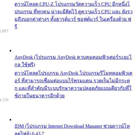
ดาวน์โหลด CPU-Z โปรแกรมวัดความเร็ว CPU อีกหนึ่งโ
ปรแกรม ที่ทุกคน น่าจะมีติดไว้ ดูความเร็ว CPU และ ยังรว
มถึงบอกค่าต่างๆ ทั้งฮารด์แวร์ ซอฟต์แวร์ ในเครื่องด้วย ฟ
รี
1,887
AnyDesk (โปรแกรม AnyDesk ควบคุมคอมพิวเตอร์ระยะไ
กล ใช้ฟรี)
ดาวน์โหลดโปรแกรม AnyDesk โปรแกรมรีโมทคอมพิวเต
อร์ ที่สามารถเชื่อมต่อแบบไร้พรมแดน รวดเร็มไม่มีกระตุ
ก และที่สำคัญมีระบบรักษาความปลอดภัยแบบเดียวกับที่ใ
ช้ภายในธนาคารอีกด้วย
4,159
IDM (โปรแกรม Internet Download Manager ช่วยดาวน์โห
ลดไฟล์) 6.43.7