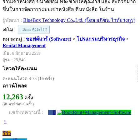
ร้านเช่าหนังสือ ขนาดย่อม ที่จะช่วยให้คุณง่าย และ สะดวกมาก
ขึ้นในการจัดการระบบเช่าหนังสือ คืนหนังสือ ในร้าน
ผู้พัฒนา :
BlueBox Technology Co.,Ltd. (โดย อภิชน ไวท์ยางกูร)
เดโม
Demo คืออะไร ?
หมวดหมู่ :
ซอฟต์แวร์ (Software)
>
โปรแกรมบริหารธุรกิจ
>
Rental Management
เมื่อ : 8 มิถุนายน 2559
ผู้ชม : 25,540
โหวตให้คะแนน
คะแนนโหวต 4.75 (16 ครั้ง)
ดาวน์โหลด
12,263
ครั้ง
(สัปดาห์ก่อน 0 ครั้ง)
แชร์บทความนี้ :
0
»
รีวิว