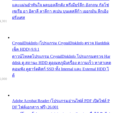
และแม่นยำทันใจ ผลบอลลีกดัง พรีเมียร์ลีก อังกฤษ กัลโช่
เซเรีย อา อิตาลี ลาลีกา สเปน บุนเดสลีก้า เยอรมัน ลีกเอิง
ฝรั่งเศส
4,301
CrystalDiskInfo (โปรแกรม CrystalDiskInfo ตรวจ Harddisk
เช็ค HDD) 9.9.1
ดาวน์โหลดโปรแกรม CrystalDiskInfo โปรแกรมตรวจ Har
ddisk ดู สถานะ HDD ดูอุณหภูมิเครื่อง ความเร็ว หาสาเหต
คอมพัง ดูฮาร์ดดิสก์ SSD ทั้ง Internal และ External HDD ไ
ด้
5,000
Adobe Acrobat Reader (โปรแกรมอ่านไฟล์ PDF เปิดไฟล์ P
DF ไฟล์เอกสาร ฟรี) 26.001