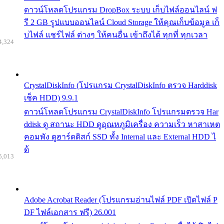
ดาวน์โหลดโปรแกรม DropBox ระบบ เก็บไฟล์ออนไลน์ ฟ
รี 2 GB รูปแบบออนไลน์ Cloud Storage ให้คุณเก็บข้อมูล เก็
บไฟล์ แชร์ไฟล์ ต่างๆ ให้คนอื่น เข้าถึงได้ ทุกที่ ทุกเวลา
4,324
CrystalDiskInfo (โปรแกรม CrystalDiskInfo ตรวจ Harddisk
เช็ค HDD) 9.9.1
ดาวน์โหลดโปรแกรม CrystalDiskInfo โปรแกรมตรวจ Har
ddisk ดู สถานะ HDD ดูอุณหภูมิเครื่อง ความเร็ว หาสาเหต
คอมพัง ดูฮาร์ดดิสก์ SSD ทั้ง Internal และ External HDD ไ
ด้
5,013
Adobe Acrobat Reader (โปรแกรมอ่านไฟล์ PDF เปิดไฟล์ P
DF ไฟล์เอกสาร ฟรี) 26.001