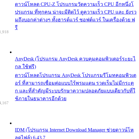
ดาวน์โหลด CPU-Z โปรแกรมวัดความเร็ว CPU อีกหนึ่งโ
ปรแกรม ที่ทุกคน น่าจะมีติดไว้ ดูความเร็ว CPU และ ยังรว
มถึงบอกค่าต่างๆ ทั้งฮารด์แวร์ ซอฟต์แวร์ ในเครื่องด้วย ฟ
รี
1,918
AnyDesk (โปรแกรม AnyDesk ควบคุมคอมพิวเตอร์ระยะไ
กล ใช้ฟรี)
ดาวน์โหลดโปรแกรม AnyDesk โปรแกรมรีโมทคอมพิวเต
อร์ ที่สามารถเชื่อมต่อแบบไร้พรมแดน รวดเร็มไม่มีกระตุ
ก และที่สำคัญมีระบบรักษาความปลอดภัยแบบเดียวกับที่ใ
ช้ภายในธนาคารอีกด้วย
4,167
IDM (โปรแกรม Internet Download Manager ช่วยดาวน์โห
ลดไฟล์) 6.43.7