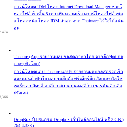
ดาวน์โหลด IDM โหลด Internet Download Manager ช่วยโ
หลดไฟล์ เร็วขึ้น 5 เท่า เพิ่มความเร็ว ดาวน์โหลดไฟล์ เพล
ง โหลดหนัง โหลด IDM ล่าสุด จาก Thaiware ไว้ใจได้แน่น
อน
: 474
Thscore (App รายงานผลบอลสดภาษาไทย จากลีกฟุตบอล
ต่างๆ ทั่วโลก)
ดาวน์โหลดแอป Thscore แอปฯ รายงานผลบอลสดรวดเร็ว
และแม่นยำทันใจ ผลบอลลีกดัง พรีเมียร์ลีก อังกฤษ กัลโช่
เซเรีย อา อิตาลี ลาลีกา สเปน บุนเดสลีก้า เยอรมัน ลีกเอิง
ฝรั่งเศส
6,366
DropBox (โปรแกรม Dropbox เก็บไฟล์ออนไลน์ ฟรี 2 GB )
264.4.3385