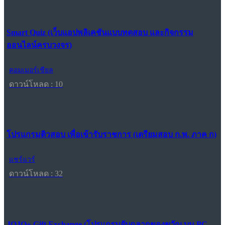
Smart Quiz (เว็บแอปพลิเคชันแบบทดสอบ และกิจกรรม
ออนไลน์ครบวงจร)
คอมเมอร์เชียล
ดาวน์โหลด : 10
โปรแกรมติวสอบ เพื่อเข้ารับราชการ (เตรียมสอบ ก.พ. ภาค ก)
แชร์แวร์
ดาวน์โหลด : 32
JOJO+ Gift Exchange (โปรแกรมจับฉลากของขวัญ บน PC