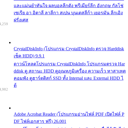
และแม่นยำทันใจ ผลบอลลีกดัง พรีเมียร์ลีก อังกฤษ กัลโช่
เซเรีย อา อิตาลี ลาลีกา สเปน บุนเดสลีก้า เยอรมัน ลีกเอิง
ฝรั่งเศส
4,259
CrystalDiskInfo (โปรแกรม CrystalDiskInfo ตรวจ Harddisk
เช็ค HDD) 9.9.1
ดาวน์โหลดโปรแกรม CrystalDiskInfo โปรแกรมตรวจ Har
ddisk ดู สถานะ HDD ดูอุณหภูมิเครื่อง ความเร็ว หาสาเหต
คอมพัง ดูฮาร์ดดิสก์ SSD ทั้ง Internal และ External HDD ไ
ด้
4,982
Adobe Acrobat Reader (โปรแกรมอ่านไฟล์ PDF เปิดไฟล์ P
DF ไฟล์เอกสาร ฟรี) 26.001