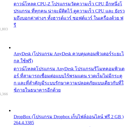
ดาวน์โหลด CPU-Z โปรแกรมวัดความเร็ว CPU อีกหนึ่งโ
ปรแกรม ที่ทุกคน น่าจะมีติดไว้ ดูความเร็ว CPU และ ยังรว
มถึงบอกค่าต่างๆ ทั้งฮารด์แวร์ ซอฟต์แวร์ ในเครื่องด้วย ฟ
รี
1,803
AnyDesk (โปรแกรม AnyDesk ควบคุมคอมพิวเตอร์ระยะไ
กล ใช้ฟรี)
ดาวน์โหลดโปรแกรม AnyDesk โปรแกรมรีโมทคอมพิวเต
อร์ ที่สามารถเชื่อมต่อแบบไร้พรมแดน รวดเร็มไม่มีกระตุ
ก และที่สำคัญมีระบบรักษาความปลอดภัยแบบเดียวกับที่ใ
ช้ภายในธนาคารอีกด้วย
6,366
DropBox (โปรแกรม Dropbox เก็บไฟล์ออนไลน์ ฟรี 2 GB )
264.4.3385