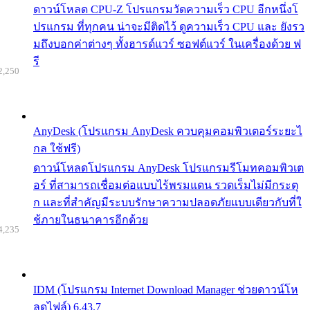
ดาวน์โหลด CPU-Z โปรแกรมวัดความเร็ว CPU อีกหนึ่งโ
ปรแกรม ที่ทุกคน น่าจะมีติดไว้ ดูความเร็ว CPU และ ยังรว
มถึงบอกค่าต่างๆ ทั้งฮารด์แวร์ ซอฟต์แวร์ ในเครื่องด้วย ฟ
รี
2,250
AnyDesk (โปรแกรม AnyDesk ควบคุมคอมพิวเตอร์ระยะไ
กล ใช้ฟรี)
ดาวน์โหลดโปรแกรม AnyDesk โปรแกรมรีโมทคอมพิวเต
อร์ ที่สามารถเชื่อมต่อแบบไร้พรมแดน รวดเร็มไม่มีกระตุ
ก และที่สำคัญมีระบบรักษาความปลอดภัยแบบเดียวกับที่ใ
ช้ภายในธนาคารอีกด้วย
4,235
IDM (โปรแกรม Internet Download Manager ช่วยดาวน์โห
ลดไฟล์) 6.43.7