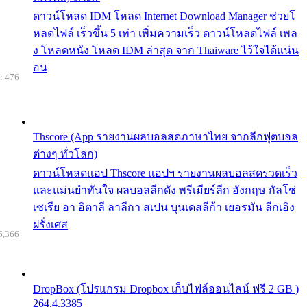
ดาวน์โหลด IDM โหลด Internet Download Manager ช่วยโ
หลดไฟล์ เร็วขึ้น 5 เท่า เพิ่มความเร็ว ดาวน์โหลดไฟล์ เพล
ง โหลดหนัง โหลด IDM ล่าสุด จาก Thaiware ไว้ใจได้แน่น
อน
: 476
Thscore (App รายงานผลบอลสดภาษาไทย จากลีกฟุตบอล
ต่างๆ ทั่วโลก)
ดาวน์โหลดแอป Thscore แอปฯ รายงานผลบอลสดรวดเร็ว
และแม่นยำทันใจ ผลบอลลีกดัง พรีเมียร์ลีก อังกฤษ กัลโช่
เซเรีย อา อิตาลี ลาลีกา สเปน บุนเดสลีก้า เยอรมัน ลีกเอิง
ฝรั่งเศส
6,366
DropBox (โปรแกรม Dropbox เก็บไฟล์ออนไลน์ ฟรี 2 GB )
264.4.3385