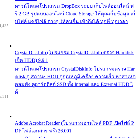
ดาวน์โหลดโปรแกรม DropBox ระบบ เก็บไฟล์ออนไลน์ ฟ
รี 2 GB รูปแบบออนไลน์ Cloud Storage ให้คุณเก็บข้อมูล เก็
บไฟล์ แชร์ไฟล์ ต่างๆ ให้คนอื่น เข้าถึงได้ ทุกที่ ทุกเวลา
4,435
CrystalDiskInfo (โปรแกรม CrystalDiskInfo ตรวจ Harddisk
เช็ค HDD) 9.9.1
ดาวน์โหลดโปรแกรม CrystalDiskInfo โปรแกรมตรวจ Har
ddisk ดู สถานะ HDD ดูอุณหภูมิเครื่อง ความเร็ว หาสาเหต
คอมพัง ดูฮาร์ดดิสก์ SSD ทั้ง Internal และ External HDD ไ
ด้
5,111
Adobe Acrobat Reader (โปรแกรมอ่านไฟล์ PDF เปิดไฟล์ P
DF ไฟล์เอกสาร ฟรี) 26.001