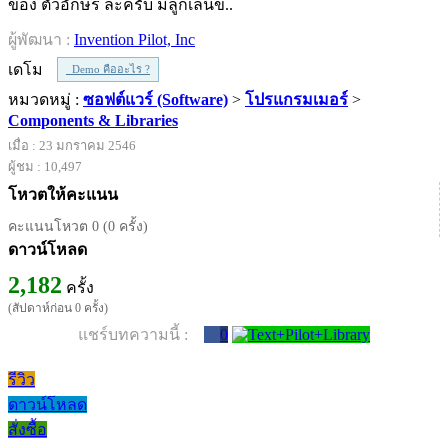
ของ ตัวอักษร ละครับ มีลูกเล่นข..
ผู้พัฒนา :
Invention Pilot, Inc
เดโม
Demo คืออะไร ?
หมวดหมู่ :
ซอฟต์แวร์ (Software)
>
โปรแกรมเมอร์
>
Components & Libraries
เมื่อ : 23 มกราคม 2546
ผู้ชม : 10,497
โหวตให้คะแนน
คะแนนโหวต 0 (0 ครั้ง)
ดาวน์โหลด
2,182
ครั้ง
(สัปดาห์ก่อน 0 ครั้ง)
แชร์บทความนี้ :
0
รีวิว
ดาวน์โหลด
สั่งซื้อ