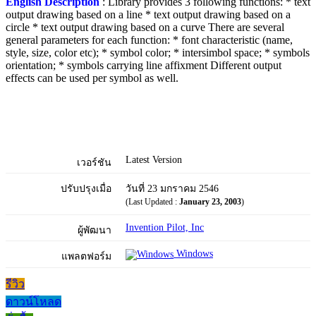
English Description
: Library provides 3 following functions: * text
output drawing based on a line * text output drawing based on a
circle * text output drawing based on a curve There are several
general parameters for each function: * font characteristic (name,
style, size, color etc); * symbol color; * intersimbol space; * symbols
orientation; * symbols carrying line affixment Different output
effects can be used per symbol as well.
Latest Version
เวอร์ชัน
ปรับปรุงเมื่อ
วันที่ 23 มกราคม 2546
(Last Updated :
January 23, 2003
)
Invention Pilot, Inc
ผู้พัฒนา
Windows
แพลตฟอร์ม
รีวิว
ดาวน์โหลด