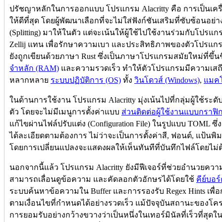
ปรัชญาหลักในการออกแบบ โปรแกรม Alacritty คือ การเป็นเครื
ให้ดีที่สุด โดยผู้พัฒนาเลือกที่จะไม่ใส่ฟังก์ชันเสริมที่ซับซ้อน
(Splitting) มาให้ในตัว แต่จะเน้นให้ผู้ใช้ไปใช้งานร่วมกับโปรแก
Zellij แทน เพื่อรักษาความเบา และประสิทธิภาพของตัวโปรแกรม
ยังถูกเขียนด้วยภาษา Rust ซึ่งเป็นภาษาโปรแกรมสมัยใหม่ที่ขึ้
จำหลัก (RAM)
และความรวดเร็ว ทำให้ตัวโปรแกรมมีความเสถี
หลากหลาย
ระบบปฏิบัติการ (OS)
ทั้ง
วินโดวส์ (Windows)
,
แมคโ
ในด้านการใช้งาน โปรแกรม Alacritty มุ่งเน้นไปที่กลุ่มผู้ใช้ระ
ตัว โดยจะไม่มีเมนูการตั้งค่าแบบ
ส่วนติดต่อผู้ใช้งานแบบกราฟิ
แก้ไขผ่านไฟล์ปรับแต่ง (Configuration File) ในรูปแบบ TOML ซึ
ได้ละเอียดตามต้องการ ไม่ว่าจะเป็นการตั้งค่าสี, ฟอนต์, แป้น
โดยการเปลี่ยนแปลงจะแสดงผลให้เห็นทันทีที่บันทึกไฟล์โดยไม่
นอกจากนี้แล้ว โปรแกรม Alacritty ยังมีฟีเจอร์ที่ช่วยอำนวยความ
สามารถเลื่อนดูข้อความ และคัดลอกตัวอักษรได้โดยใช้
คีย์บอร
ระบบค้นหาข้อความใน Buffer และการรองรับ Regex Hints เพื่อ
ตามเงื่อนไขที่กำหนดได้อย่างรวดเร็ว แม้ปัจจุบันสถานะของโครงก
การยอมรับอย่างกว้างขวางว่าเป็นหนึ่งในเทอร์มินัลที่เร็วที่ส