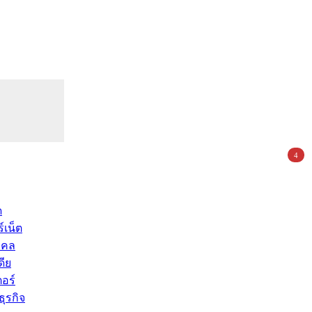
4
ด
์เน็ต
คคล
ดีย
อร์
ุรกิจ