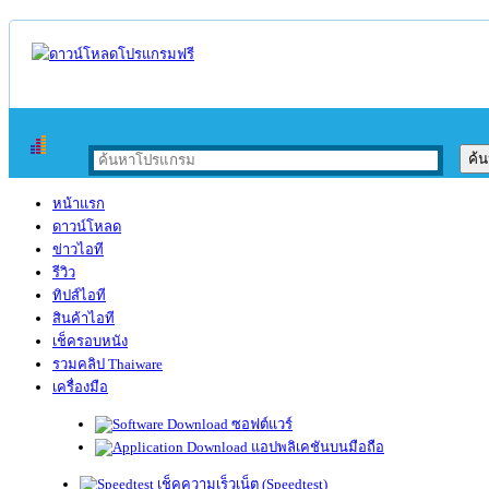
หน้าแรก
ดาวน์โหลด
ข่าวไอที
รีวิว
ทิปส์ไอที
สินค้าไอที
เช็ครอบหนัง
รวมคลิป Thaiware
เครื่องมือ
ซอฟต์แวร์
แอปพลิเคชันบนมือถือ
เช็คความเร็วเน็ต (Speedtest)