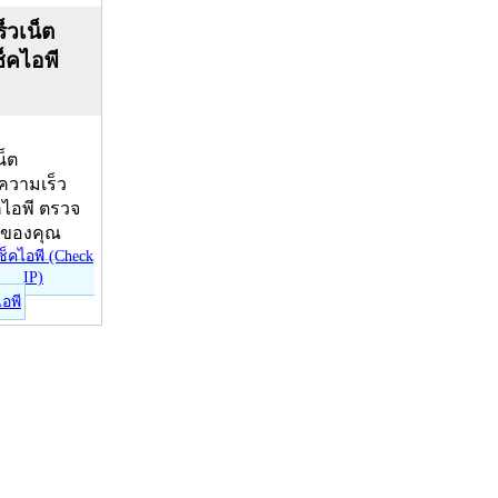
็วเน็ต
ช็คไอพี
น็ต
บความเร็ว
คไอพี ตรวจ
ีของคุณ
ไอพี