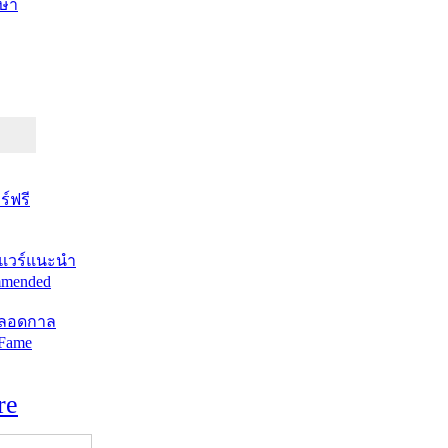
ษา
์ฟรี
แวร์แนะนำ
mended
ตลอดกาล
 Fame
re