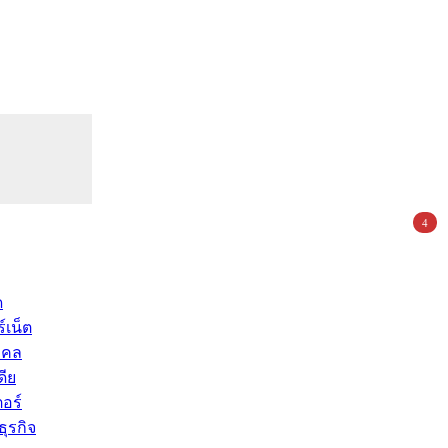
4
ด
์เน็ต
คคล
ดีย
อร์
ุรกิจ