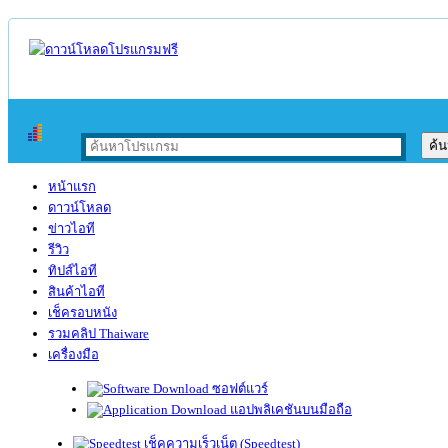
หน้าแรก
ดาวน์โหลด
ข่าวไอที
รีวิว
ทิปส์ไอที
สินค้าไอที
เช็ครอบหนัง
รวมคลิป Thaiware
เครื่องมือ
ซอฟต์แวร์
แอปพลิเคชันบนมือถือ
เช็คความเร็วเน็ต (Speedtest)