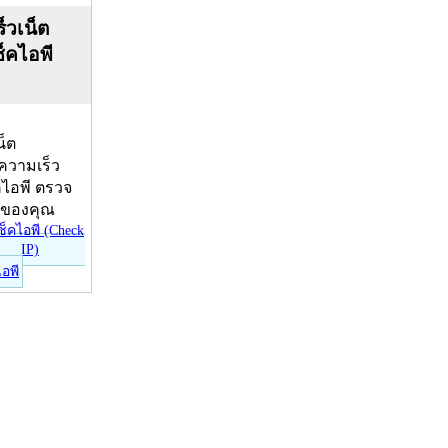
็วเน็ต
ช็คไอพี
น็ต
บความเร็ว
คไอพี ตรวจ
ีของคุณ
ไอพี