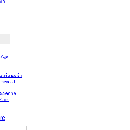
ษา
์ฟรี
แวร์แนะนำ
mended
ตลอดกาล
 Fame
re