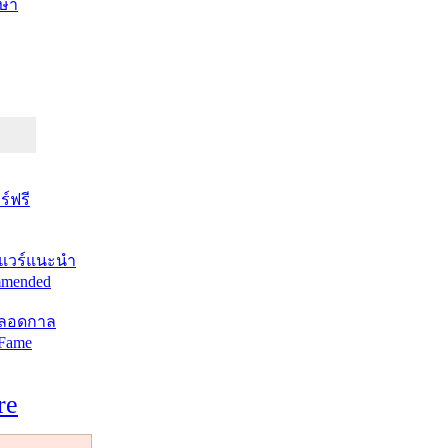
ษา
์ฟรี
แวร์แนะนำ
mended
ตลอดกาล
 Fame
re