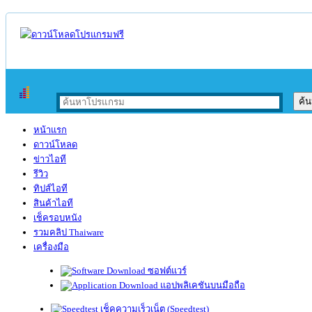
หน้าแรก
ดาวน์โหลด
ข่าวไอที
รีวิว
ทิปส์ไอที
สินค้าไอที
เช็ครอบหนัง
รวมคลิป Thaiware
เครื่องมือ
ซอฟต์แวร์
แอปพลิเคชันบนมือถือ
เช็คความเร็วเน็ต (Speedtest)