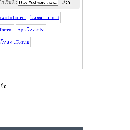
าเว็บนี้ :
แอป uTorrent
โหลด uTorrent
orrent
App โหลดบิท
์โหลด uTorrent
งซื้อ