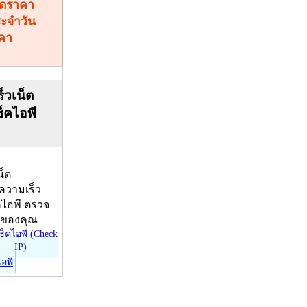
คา
็วเน็ต
ช็คไอพี
น็ต
บความเร็ว
คไอพี ตรวจ
ีของคุณ
ไอพี