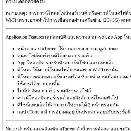
ทั่วไปได้อีกด้วยครับ
หมายเหตุ : การดาวน์โหลดไฟล์ทอร์เรนต์ หรือดาวน์โหลดไฟล์
Wi-Fi เพราะอาจทำให้การเชื่อมต่อผ่านเครือข่าย (2G/ 3G) หมด
Application Features (คุณสมบัติ และความสามารถของ App โหลดบ
หน้าตาแอป uTorrent ใช้งานง่าย สวยงาม ดูสบายตา
ค้นหาไฟล์ทอร์เรนต์ได้สะดวก รวดเร็ว
App โหลดบิท รองรับทั้งสมาร์ทโฟน และแท็บเล็ต
มีโหมดให้ดาวน์โหลดไฟล์ผ่านเฉพาะ Wi-Fi เท่านั้น
มีโหมดเซฟแบตเตอรี่ของเครื่อง ซึ่งจะทำงานเมื่อแบตเตอรี่ใ
ใช้งานได้ยาวนานขึ้น
ไม่มีกำจัดความเร็ว รวมถึงขนาดไฟล์
ดาวน์โหลดบิททอร์เรนต์ และลิงค์ดาวน์โหลดทั่วไป
ดีไซน์แท็บเล็ตให้สามารถใช้งานได้ 2 หน้าพร้อมกัน
แอป uTorrent มีการอัปเดตอยู่เป็นประจำ คอยปรับปรุงข้
Note : สำหรับแอปพลิเคชัน uTorrent ตัวนี้ ทางผู้พัฒนาแอปฯ uTor