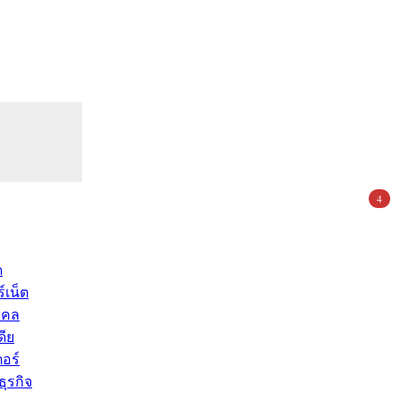
4
ด
์เน็ต
คคล
ดีย
อร์
ุรกิจ