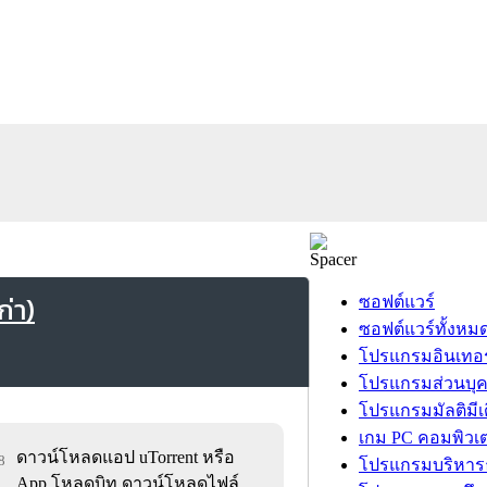
่า)
ซอฟต์แวร์
ซอฟต์แวร์ทั้งหม
โปรแกรมอินเทอร
โปรแกรมส่วนบุ
โปรแกรมมัลติมีเ
เกม PC คอมพิวเต
ดาวน์โหลดแอป uTorrent หรือ
8
โปรแกรมบริหารธ
App โหลดบิท ดาวน์โหลดไฟล์