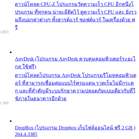
ดาวน์โหลด CPU-Z โปรแกรมวัดความเร็ว CPU อีกหนึ่งโ
ปรแกรม ที่ทุกคน น่าจะมีติดไว้ ดูความเร็ว CPU และ ยังรว
มถึงบอกค่าต่างๆ ทั้งฮารด์แวร์ ซอฟต์แวร์ ในเครื่องด้วย ฟ
รี
1,803
AnyDesk (โปรแกรม AnyDesk ควบคุมคอมพิวเตอร์ระยะไ
กล ใช้ฟรี)
ดาวน์โหลดโปรแกรม AnyDesk โปรแกรมรีโมทคอมพิวเต
อร์ ที่สามารถเชื่อมต่อแบบไร้พรมแดน รวดเร็มไม่มีกระตุ
ก และที่สำคัญมีระบบรักษาความปลอดภัยแบบเดียวกับที่ใ
ช้ภายในธนาคารอีกด้วย
6,366
DropBox (โปรแกรม Dropbox เก็บไฟล์ออนไลน์ ฟรี 2 GB )
264.4.3385