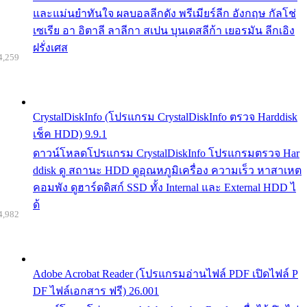
และแม่นยำทันใจ ผลบอลลีกดัง พรีเมียร์ลีก อังกฤษ กัลโช่
เซเรีย อา อิตาลี ลาลีกา สเปน บุนเดสลีก้า เยอรมัน ลีกเอิง
ฝรั่งเศส
4,259
CrystalDiskInfo (โปรแกรม CrystalDiskInfo ตรวจ Harddisk
เช็ค HDD) 9.9.1
ดาวน์โหลดโปรแกรม CrystalDiskInfo โปรแกรมตรวจ Har
ddisk ดู สถานะ HDD ดูอุณหภูมิเครื่อง ความเร็ว หาสาเหต
คอมพัง ดูฮาร์ดดิสก์ SSD ทั้ง Internal และ External HDD ไ
ด้
4,982
Adobe Acrobat Reader (โปรแกรมอ่านไฟล์ PDF เปิดไฟล์ P
DF ไฟล์เอกสาร ฟรี) 26.001