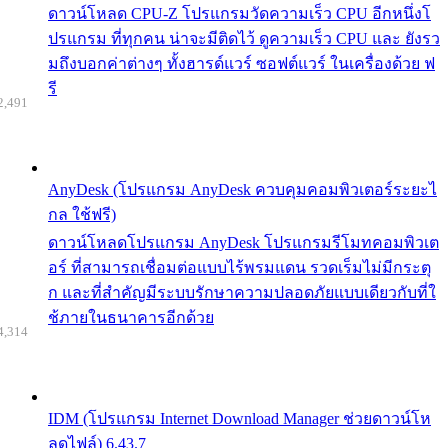
ดาวน์โหลด CPU-Z โปรแกรมวัดความเร็ว CPU อีกหนึ่งโ
ปรแกรม ที่ทุกคน น่าจะมีติดไว้ ดูความเร็ว CPU และ ยังรว
มถึงบอกค่าต่างๆ ทั้งฮารด์แวร์ ซอฟต์แวร์ ในเครื่องด้วย ฟ
รี
2,491
AnyDesk (โปรแกรม AnyDesk ควบคุมคอมพิวเตอร์ระยะไ
กล ใช้ฟรี)
ดาวน์โหลดโปรแกรม AnyDesk โปรแกรมรีโมทคอมพิวเต
อร์ ที่สามารถเชื่อมต่อแบบไร้พรมแดน รวดเร็มไม่มีกระตุ
ก และที่สำคัญมีระบบรักษาความปลอดภัยแบบเดียวกับที่ใ
ช้ภายในธนาคารอีกด้วย
4,314
IDM (โปรแกรม Internet Download Manager ช่วยดาวน์โห
ลดไฟล์) 6.43.7