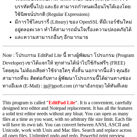
บรรทัดขึ้นไป) และยัง สามารถกำหนดเงื่อนไขได้เองโดย
ใช้นิพจน์ปรกติ (Regular Expressions)
มีการใช้ไลบรารี่ (Library) ของ OpenSSL ที่มีเวอร์ชันใหม่
อยู่ตลอดเวลา ทำให้สามารถมั่นใจเรื่องความปลอดภัยได้
และความสามารถอื่นๆ อีกมากมาย
Note : โปรแกรม EditPad Lite นี้ ทางผู้พัฒนา โปรแกรม (Program
Developer) เขาได้แจกให้ ทุกท่านได้นำไปใช้กันฟรีๆ (FREE)
โดยคุณ ไม่ต้องเสียค่าใช้จ่ายใดๆ ทั้งสิ้น นอกจากนี้แล้ว คุณยัง
สามารถที่จะ ติดต่อกับทาง ผู้พัฒนาโปรแกรมนี้ได้ผ่านทางช่อง
ทางอีเมล (E-Mail) : jg@jgsoft.com (ภาษาอังกฤษ) ได้ทันทีเลย
This program is called "
EditPad Lite
". It is a convenient, carefully
designed text editor and Notepad replacement. It has all the features
a solid text editor needs without any bloat. You can open as many
files at a time as you want, with no arbitrary file size limit. Each file
will have its own tab. You can convert between ANSI, ASCII and
Unicode, work with Unix and Mac files. Search and replace across
all open files. Unlimited undo and redo. Powerful print preview.