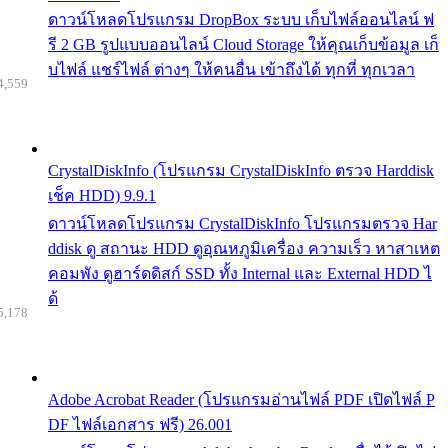
ดาวน์โหลดโปรแกรม DropBox ระบบ เก็บไฟล์ออนไลน์ ฟ
รี 2 GB รูปแบบออนไลน์ Cloud Storage ให้คุณเก็บข้อมูล เก็
บไฟล์ แชร์ไฟล์ ต่างๆ ให้คนอื่น เข้าถึงได้ ทุกที่ ทุกเวลา
4,559
CrystalDiskInfo (โปรแกรม CrystalDiskInfo ตรวจ Harddisk
เช็ค HDD) 9.9.1
ดาวน์โหลดโปรแกรม CrystalDiskInfo โปรแกรมตรวจ Har
ddisk ดู สถานะ HDD ดูอุณหภูมิเครื่อง ความเร็ว หาสาเหต
คอมพัง ดูฮาร์ดดิสก์ SSD ทั้ง Internal และ External HDD ไ
ด้
5,178
Adobe Acrobat Reader (โปรแกรมอ่านไฟล์ PDF เปิดไฟล์ P
DF ไฟล์เอกสาร ฟรี) 26.001