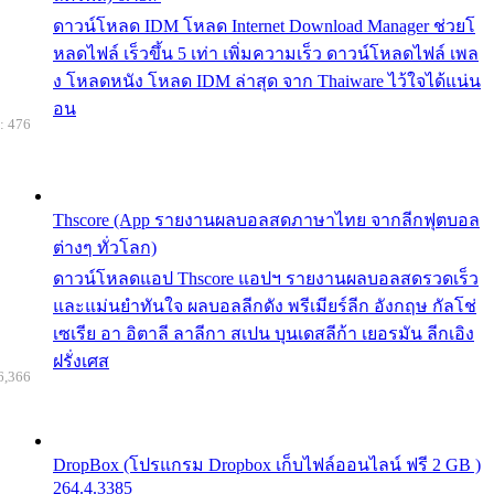
ดาวน์โหลด IDM โหลด Internet Download Manager ช่วยโ
หลดไฟล์ เร็วขึ้น 5 เท่า เพิ่มความเร็ว ดาวน์โหลดไฟล์ เพล
ง โหลดหนัง โหลด IDM ล่าสุด จาก Thaiware ไว้ใจได้แน่น
อน
: 476
Thscore (App รายงานผลบอลสดภาษาไทย จากลีกฟุตบอล
ต่างๆ ทั่วโลก)
ดาวน์โหลดแอป Thscore แอปฯ รายงานผลบอลสดรวดเร็ว
และแม่นยำทันใจ ผลบอลลีกดัง พรีเมียร์ลีก อังกฤษ กัลโช่
เซเรีย อา อิตาลี ลาลีกา สเปน บุนเดสลีก้า เยอรมัน ลีกเอิง
ฝรั่งเศส
6,366
DropBox (โปรแกรม Dropbox เก็บไฟล์ออนไลน์ ฟรี 2 GB )
264.4.3385