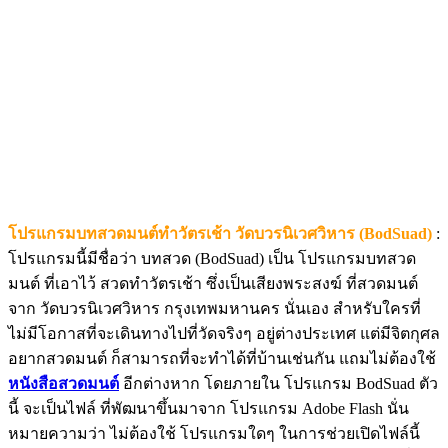
โปรแกรมบทสวดมนต์ทำวัตรเช้า วัดบวรนิเวศวิหาร (BodSuad)
:
โปรแกรมนี้มีชื่อว่า บทสวด (BodSuad) เป็น โปรแกรมบทสวด
มนต์ ที่เอาไว้ สวดทำวัตรเช้า ซึ่งเป็นเสียงพระสงฆ์ ที่สวดมนต์
จาก วัดบวรนิเวศวิหาร กรุงเทพมหานคร นั่นเอง สำหรับใครที่
ไม่มีโอกาสที่จะเดินทางไปที่วัดจริงๆ อยู่ต่างประเทศ แต่มีจิตกุศล
อยากสวดมนต์ ก็สามารถที่จะทำได้ที่บ้านเช่นกัน แถมไม่ต้องใช้
หนังสือสวดมนต์
อีกต่างหาก โดยภายใน โปรแกรม BodSuad ตัว
นี้ จะเป็นไฟล์ ที่พัฒนาขึ้นมาจาก โปรแกรม Adobe Flash นั่น
หมายความว่า ไม่ต้องใช้ โปรแกรมใดๆ ในการช่วยเปิดไฟล์นี้