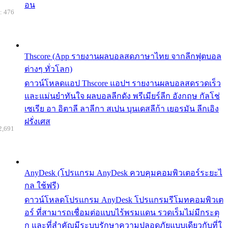
อน
: 476
Thscore (App รายงานผลบอลสดภาษาไทย จากลีกฟุตบอล
ต่างๆ ทั่วโลก)
ดาวน์โหลดแอป Thscore แอปฯ รายงานผลบอลสดรวดเร็ว
และแม่นยำทันใจ ผลบอลลีกดัง พรีเมียร์ลีก อังกฤษ กัลโช่
เซเรีย อา อิตาลี ลาลีกา สเปน บุนเดสลีก้า เยอรมัน ลีกเอิง
ฝรั่งเศส
2,691
AnyDesk (โปรแกรม AnyDesk ควบคุมคอมพิวเตอร์ระยะไ
กล ใช้ฟรี)
ดาวน์โหลดโปรแกรม AnyDesk โปรแกรมรีโมทคอมพิวเต
อร์ ที่สามารถเชื่อมต่อแบบไร้พรมแดน รวดเร็มไม่มีกระตุ
ก และที่สำคัญมีระบบรักษาความปลอดภัยแบบเดียวกับที่ใ