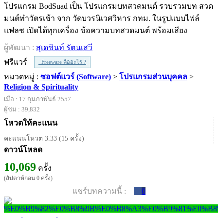
โปรแกรม BodSuad เป็น โปรแกรมบทสวดมนต์ รวบรวมบท สวด
มนต์ทำวัตรเช้า จาก วัดบวรนิเวศวิหาร กทม. ในรูปแบบไฟล์
แฟลช เปิดได้ทุกเครื่อง ข้อความบทสวดมนต์ พร้อมเสียง
ผู้พัฒนา :
สุเดชินท์ รัตนเสวี
ฟรีแวร์
Freeware คืออะไร ?
หมวดหมู่ :
ซอฟต์แวร์ (Software)
>
โปรแกรมส่วนบุคคล
>
Religion & Spirituality
เมื่อ : 17 กุมภาพันธ์ 2557
ผู้ชม : 39,832
โหวตให้คะแนน
คะแนนโหวต 3.33 (15 ครั้ง)
ดาวน์โหลด
10,069
ครั้ง
(สัปดาห์ก่อน 0 ครั้ง)
แชร์บทความนี้ :
0