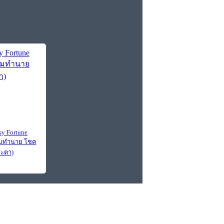
sy Fortune
มทำนาย โชค
ะตา)