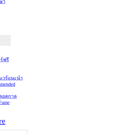
ษา
์ฟรี
แวร์แนะนำ
mended
ตลอดกาล
 Fame
re