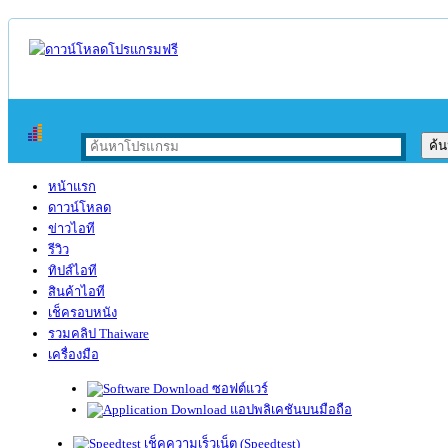
หน้าแรก
ดาวน์โหลด
ข่าวไอที
รีวิว
ทิปส์ไอที
สินค้าไอที
เช็ครอบหนัง
รวมคลิป Thaiware
เครื่องมือ
ซอฟต์แวร์
แอปพลิเคชันบนมือถือ
เช็คความเร็วเน็ต (Speedtest)