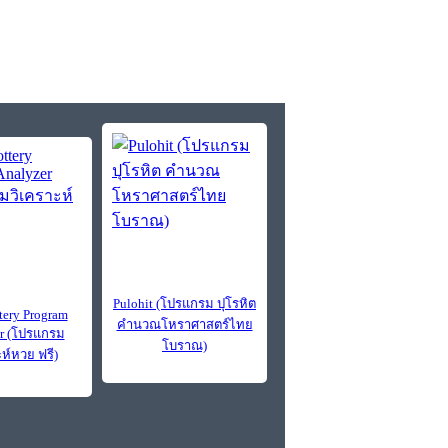
Pulohit (โปรแกรม ปุโรหิต
tery Program
คำนวณโหราศาสตร์ไทย
r (โปรแกรม
โบราณ)
ะห์หวย ฟรี)