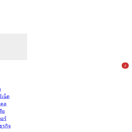
4
ด
์เน็ต
คคล
ดีย
อร์
ุรกิจ