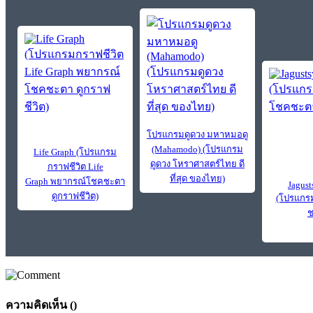
โปรแกรมดูดวง มหาหมอดู
(Mahamodo) (โปรแกรม
Life Graph (โปรแกรม
ดูดวง โหราศาสตร์ไทย ดี
กราฟชีวิต Life
ที่สุด ของไทย)
Graph พยากรณ์โชคชะตา
Jagust
ดูกราฟชีวิต)
(โปรแกร
ช
ความคิดเห็น (
)