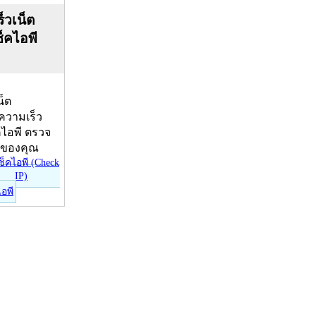
็วเน็ต
ช็คไอพี
น็ต
บความเร็ว
คไอพี ตรวจ
ีของคุณ
ไอพี