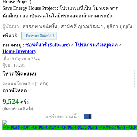
Save Energy House Project : โปรแกรมนี้เป็น โปรเจค จาก
นักศึกษา สถาบันเทคโนโลยีพระจอมเกล้าลาดกระบัง ..
ผู้พัฒนา :
สรรภพ พจน์พริ้ง , สามัคคี ญาณวัฒนา , สุธิดา บุญยัง
ฟรีแวร์
Freeware คืออะไร ?
หมวดหมู่ :
ซอฟต์แวร์ (Software)
>
โปรแกรมส่วนบุคคล
>
Home Inventory
เมื่อ : 9 มิถุนายน 2544
ผู้ชม : 13,281
โหวตให้คะแนน
คะแนนโหวต 3.5 (2 ครั้ง)
ดาวน์โหลด
9,524
ครั้ง
(สัปดาห์ก่อน 0 ครั้ง)
แชร์บทความนี้ :
0