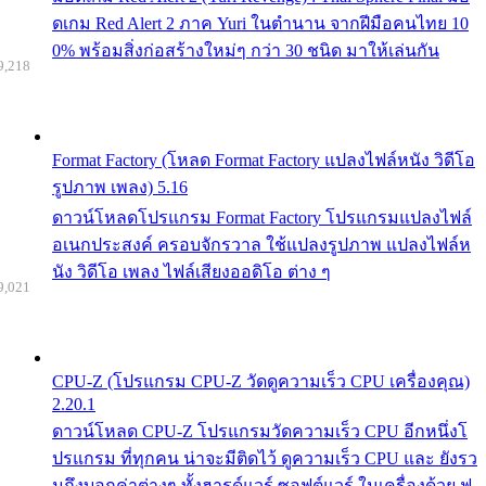
ดเกม Red Alert 2 ภาค Yuri ในตำนาน จากฝีมือคนไทย 10
0% พร้อมสิ่งก่อสร้างใหม่ๆ กว่า 30 ชนิด มาให้เล่นกัน
9,218
Format Factory (โหลด Format Factory แปลงไฟล์หนัง วิดีโอ
รูปภาพ เพลง) 5.16
ดาวน์โหลดโปรแกรม Format Factory โปรแกรมแปลงไฟล์
อเนกประสงค์ ครอบจักรวาล ใช้แปลงรูปภาพ แปลงไฟล์ห
นัง วิดีโอ เพลง ไฟล์เสียงออดิโอ ต่าง ๆ
9,021
CPU-Z (โปรแกรม CPU-Z วัดดูความเร็ว CPU เครื่องคุณ)
2.20.1
ดาวน์โหลด CPU-Z โปรแกรมวัดความเร็ว CPU อีกหนึ่งโ
ปรแกรม ที่ทุกคน น่าจะมีติดไว้ ดูความเร็ว CPU และ ยังรว
มถึงบอกค่าต่างๆ ทั้งฮารด์แวร์ ซอฟต์แวร์ ในเครื่องด้วย ฟ