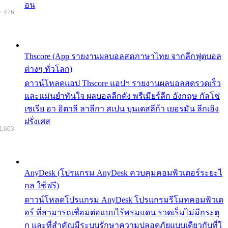
อน
: 476
Thscore (App รายงานผลบอลสดภาษาไทย จากลีกฟุตบอล
ต่างๆ ทั่วโลก)
ดาวน์โหลดแอป Thscore แอปฯ รายงานผลบอลสดรวดเร็ว
และแม่นยำทันใจ ผลบอลลีกดัง พรีเมียร์ลีก อังกฤษ กัลโช่
เซเรีย อา อิตาลี ลาลีกา สเปน บุนเดสลีก้า เยอรมัน ลีกเอิง
ฝรั่งเศส
2,603
AnyDesk (โปรแกรม AnyDesk ควบคุมคอมพิวเตอร์ระยะไ
กล ใช้ฟรี)
ดาวน์โหลดโปรแกรม AnyDesk โปรแกรมรีโมทคอมพิวเต
อร์ ที่สามารถเชื่อมต่อแบบไร้พรมแดน รวดเร็มไม่มีกระตุ
ก และที่สำคัญมีระบบรักษาความปลอดภัยแบบเดียวกับที่ใ