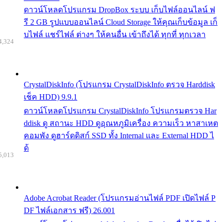
ดาวน์โหลดโปรแกรม DropBox ระบบ เก็บไฟล์ออนไลน์ ฟ
รี 2 GB รูปแบบออนไลน์ Cloud Storage ให้คุณเก็บข้อมูล เก็
บไฟล์ แชร์ไฟล์ ต่างๆ ให้คนอื่น เข้าถึงได้ ทุกที่ ทุกเวลา
4,324
CrystalDiskInfo (โปรแกรม CrystalDiskInfo ตรวจ Harddisk
เช็ค HDD) 9.9.1
ดาวน์โหลดโปรแกรม CrystalDiskInfo โปรแกรมตรวจ Har
ddisk ดู สถานะ HDD ดูอุณหภูมิเครื่อง ความเร็ว หาสาเหต
คอมพัง ดูฮาร์ดดิสก์ SSD ทั้ง Internal และ External HDD ไ
ด้
5,013
Adobe Acrobat Reader (โปรแกรมอ่านไฟล์ PDF เปิดไฟล์ P
DF ไฟล์เอกสาร ฟรี) 26.001