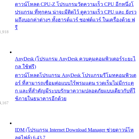
ดาวน์โหลด CPU-Z โปรแกรมวัดความเร็ว CPU อีกหนึ่งโ
ปรแกรม ที่ทุกคน น่าจะมีติดไว้ ดูความเร็ว CPU และ ยังรว
มถึงบอกค่าต่างๆ ทั้งฮารด์แวร์ ซอฟต์แวร์ ในเครื่องด้วย ฟ
รี
1,918
AnyDesk (โปรแกรม AnyDesk ควบคุมคอมพิวเตอร์ระยะไ
กล ใช้ฟรี)
ดาวน์โหลดโปรแกรม AnyDesk โปรแกรมรีโมทคอมพิวเต
อร์ ที่สามารถเชื่อมต่อแบบไร้พรมแดน รวดเร็มไม่มีกระตุ
ก และที่สำคัญมีระบบรักษาความปลอดภัยแบบเดียวกับที่ใ
ช้ภายในธนาคารอีกด้วย
4,167
IDM (โปรแกรม Internet Download Manager ช่วยดาวน์โห
ลดไฟล์) 6.43.7