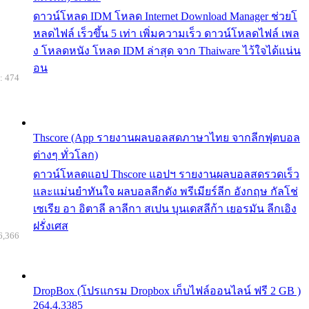
ดาวน์โหลด IDM โหลด Internet Download Manager ช่วยโ
หลดไฟล์ เร็วขึ้น 5 เท่า เพิ่มความเร็ว ดาวน์โหลดไฟล์ เพล
ง โหลดหนัง โหลด IDM ล่าสุด จาก Thaiware ไว้ใจได้แน่น
อน
: 474
Thscore (App รายงานผลบอลสดภาษาไทย จากลีกฟุตบอล
ต่างๆ ทั่วโลก)
ดาวน์โหลดแอป Thscore แอปฯ รายงานผลบอลสดรวดเร็ว
และแม่นยำทันใจ ผลบอลลีกดัง พรีเมียร์ลีก อังกฤษ กัลโช่
เซเรีย อา อิตาลี ลาลีกา สเปน บุนเดสลีก้า เยอรมัน ลีกเอิง
ฝรั่งเศส
6,366
DropBox (โปรแกรม Dropbox เก็บไฟล์ออนไลน์ ฟรี 2 GB )
264.4.3385