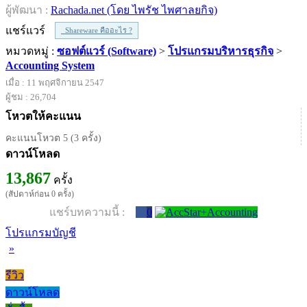
ผู้พัฒนา :
Rachada.net (โดย ไพรัช ไพศาลยกิจ)
แชร์แวร์
Shareware คืออะไร ?
หมวดหมู่ :
ซอฟต์แวร์ (Software)
>
โปรแกรมบริหารธุรกิจ
>
Accounting System
เมื่อ : 11 พฤศจิกายน 2547
ผู้ชม : 26,704
โหวตให้คะแนน
คะแนนโหวต 5 (3 ครั้ง)
ดาวน์โหลด
13,867
ครั้ง
(สัปดาห์ก่อน 0 ครั้ง)
แชร์บทความนี้ :
0
โปรแกรมบัญชี
»
รีวิว
ดาวน์โหลด