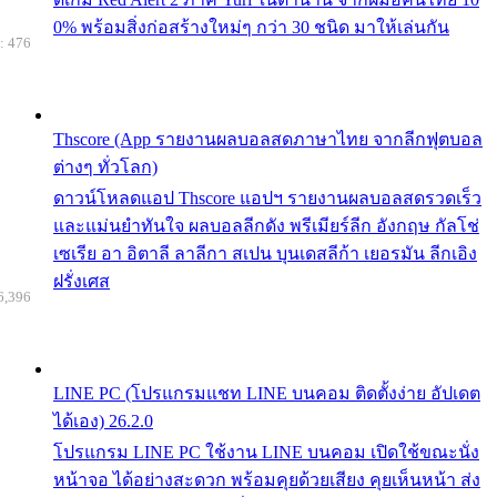
0% พร้อมสิ่งก่อสร้างใหม่ๆ กว่า 30 ชนิด มาให้เล่นกัน
: 476
Thscore (App รายงานผลบอลสดภาษาไทย จากลีกฟุตบอล
ต่างๆ ทั่วโลก)
ดาวน์โหลดแอป Thscore แอปฯ รายงานผลบอลสดรวดเร็ว
และแม่นยำทันใจ ผลบอลลีกดัง พรีเมียร์ลีก อังกฤษ กัลโช่
เซเรีย อา อิตาลี ลาลีกา สเปน บุนเดสลีก้า เยอรมัน ลีกเอิง
ฝรั่งเศส
6,396
LINE PC (โปรแกรมแชท LINE บนคอม ติดตั้งง่าย อัปเดต
ได้เอง) 26.2.0
โปรแกรม LINE PC ใช้งาน LINE บนคอม เปิดใช้ขณะนั่ง
หน้าจอ ได้อย่างสะดวก พร้อมคุยด้วยเสียง คุยเห็นหน้า ส่ง