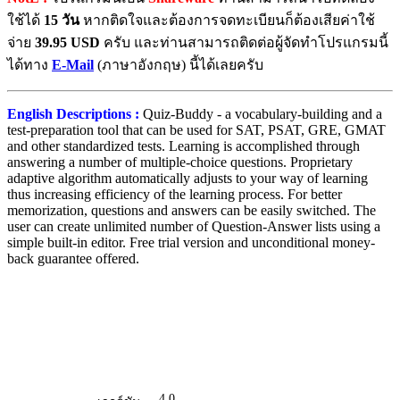
ใช้ได้
15 วัน
หากติดใจและต้องการจดทะเบียนก็ต้องเสียค่าใช้
จ่าย
39.95 USD
ครับ และท่านสามารถติดต่อผู้จัดทำโปรแกรมนี้
ได้ทาง
E-Mail
(ภาษาอังกฤษ) นี้ได้เลยครับ
English Descriptions :
Quiz-Buddy - a vocabulary-building and a
test-preparation tool that can be used for SAT, PSAT, GRE, GMAT
and other standardized tests. Learning is accomplished through
answering a number of multiple-choice questions. Proprietary
adaptive algorithm automatically adjusts to your way of learning
thus increasing efficiency of the learning process. For better
memorization, questions and answers can be easily switched. The
user can create unlimited number of Question-Answer lists using a
simple built-in editor. Free trial version and unconditional money-
back guarantee offered.
4.0