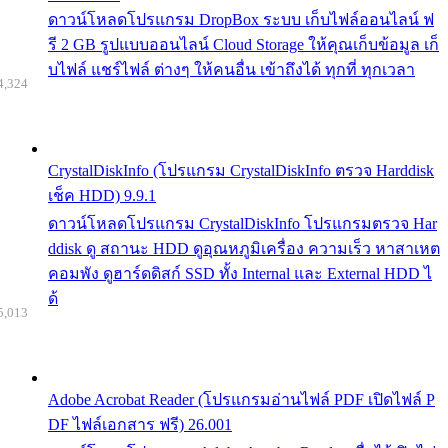
ดาวน์โหลดโปรแกรม DropBox ระบบ เก็บไฟล์ออนไลน์ ฟ
รี 2 GB รูปแบบออนไลน์ Cloud Storage ให้คุณเก็บข้อมูล เก็
บไฟล์ แชร์ไฟล์ ต่างๆ ให้คนอื่น เข้าถึงได้ ทุกที่ ทุกเวลา
4,324
CrystalDiskInfo (โปรแกรม CrystalDiskInfo ตรวจ Harddisk
เช็ค HDD) 9.9.1
ดาวน์โหลดโปรแกรม CrystalDiskInfo โปรแกรมตรวจ Har
ddisk ดู สถานะ HDD ดูอุณหภูมิเครื่อง ความเร็ว หาสาเหต
คอมพัง ดูฮาร์ดดิสก์ SSD ทั้ง Internal และ External HDD ไ
ด้
5,013
Adobe Acrobat Reader (โปรแกรมอ่านไฟล์ PDF เปิดไฟล์ P
DF ไฟล์เอกสาร ฟรี) 26.001