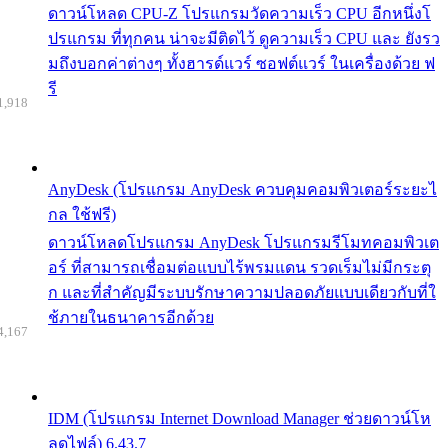
ดาวน์โหลด CPU-Z โปรแกรมวัดความเร็ว CPU อีกหนึ่งโ
ปรแกรม ที่ทุกคน น่าจะมีติดไว้ ดูความเร็ว CPU และ ยังรว
มถึงบอกค่าต่างๆ ทั้งฮารด์แวร์ ซอฟต์แวร์ ในเครื่องด้วย ฟ
รี
1,918
AnyDesk (โปรแกรม AnyDesk ควบคุมคอมพิวเตอร์ระยะไ
กล ใช้ฟรี)
ดาวน์โหลดโปรแกรม AnyDesk โปรแกรมรีโมทคอมพิวเต
อร์ ที่สามารถเชื่อมต่อแบบไร้พรมแดน รวดเร็มไม่มีกระตุ
ก และที่สำคัญมีระบบรักษาความปลอดภัยแบบเดียวกับที่ใ
ช้ภายในธนาคารอีกด้วย
4,167
IDM (โปรแกรม Internet Download Manager ช่วยดาวน์โห
ลดไฟล์) 6.43.7