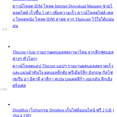
ดาวน์โหลด IDM โหลด Internet Download Manager ช่วยโ
หลดไฟล์ เร็วขึ้น 5 เท่า เพิ่มความเร็ว ดาวน์โหลดไฟล์ เพล
ง โหลดหนัง โหลด IDM ล่าสุด จาก Thaiware ไว้ใจได้แน่น
อน
: 474
Thscore (App รายงานผลบอลสดภาษาไทย จากลีกฟุตบอล
ต่างๆ ทั่วโลก)
ดาวน์โหลดแอป Thscore แอปฯ รายงานผลบอลสดรวดเร็ว
และแม่นยำทันใจ ผลบอลลีกดัง พรีเมียร์ลีก อังกฤษ กัลโช่
เซเรีย อา อิตาลี ลาลีกา สเปน บุนเดสลีก้า เยอรมัน ลีกเอิง
ฝรั่งเศส
6,366
DropBox (โปรแกรม Dropbox เก็บไฟล์ออนไลน์ ฟรี 2 GB )
264.4.3385