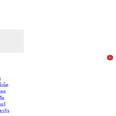
4
ด
์เน็ต
คคล
ดีย
อร์
ุรกิจ