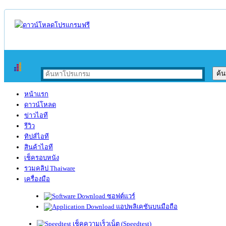
หน้าแรก
ดาวน์โหลด
ข่าวไอที
รีวิว
ทิปส์ไอที
สินค้าไอที
เช็ครอบหนัง
รวมคลิป Thaiware
เครื่องมือ
ซอฟต์แวร์
แอปพลิเคชันบนมือถือ
เช็คความเร็วเน็ต (Speedtest)