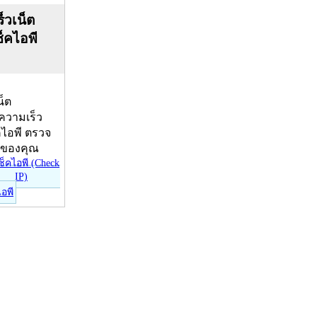
็วเน็ต
ช็คไอพี
น็ต
บความเร็ว
คไอพี ตรวจ
ีของคุณ
ไอพี