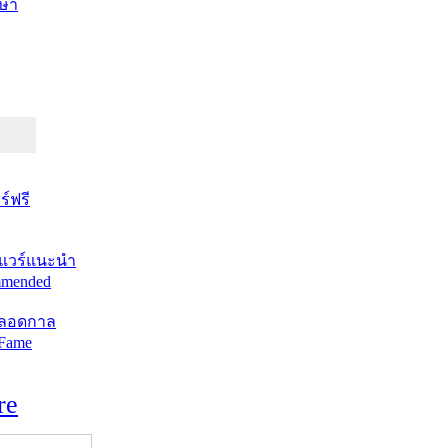
ษา
์ฟรี
แวร์แนะนำ
mended
ตลอดกาล
 Fame
re