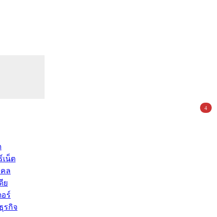
4
ด
์เน็ต
คคล
ดีย
อร์
ุรกิจ