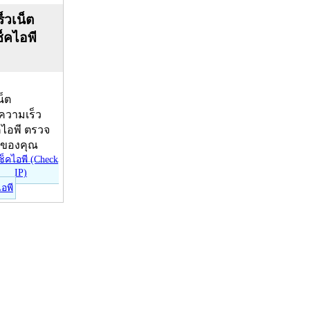
็วเน็ต
ช็คไอพี
น็ต
บความเร็ว
คไอพี ตรวจ
ีของคุณ
ไอพี