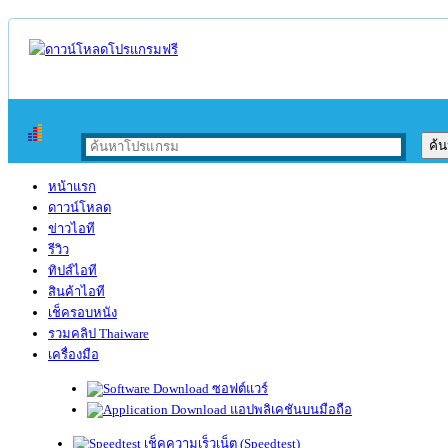
หน้าแรก
ดาวน์โหลด
ข่าวไอที
รีวิว
ทิปส์ไอที
สินค้าไอที
เช็ครอบหนัง
รวมคลิป Thaiware
เครื่องมือ
ซอฟต์แวร์
แอปพลิเคชันบนมือถือ
เช็คความเร็วเน็ต (Speedtest)