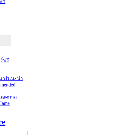
ษา
์ฟรี
แวร์แนะนำ
mended
ตลอดกาล
 Fame
re