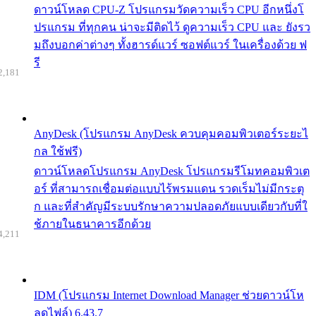
ดาวน์โหลด CPU-Z โปรแกรมวัดความเร็ว CPU อีกหนึ่งโ
ปรแกรม ที่ทุกคน น่าจะมีติดไว้ ดูความเร็ว CPU และ ยังรว
มถึงบอกค่าต่างๆ ทั้งฮารด์แวร์ ซอฟต์แวร์ ในเครื่องด้วย ฟ
รี
2,181
AnyDesk (โปรแกรม AnyDesk ควบคุมคอมพิวเตอร์ระยะไ
กล ใช้ฟรี)
ดาวน์โหลดโปรแกรม AnyDesk โปรแกรมรีโมทคอมพิวเต
อร์ ที่สามารถเชื่อมต่อแบบไร้พรมแดน รวดเร็มไม่มีกระตุ
ก และที่สำคัญมีระบบรักษาความปลอดภัยแบบเดียวกับที่ใ
ช้ภายในธนาคารอีกด้วย
4,211
IDM (โปรแกรม Internet Download Manager ช่วยดาวน์โห
ลดไฟล์) 6.43.7