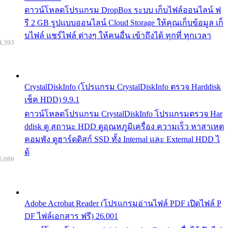
ดาวน์โหลดโปรแกรม DropBox ระบบ เก็บไฟล์ออนไลน์ ฟ
รี 2 GB รูปแบบออนไลน์ Cloud Storage ให้คุณเก็บข้อมูล เก็
บไฟล์ แชร์ไฟล์ ต่างๆ ให้คนอื่น เข้าถึงได้ ทุกที่ ทุกเวลา
4,393
CrystalDiskInfo (โปรแกรม CrystalDiskInfo ตรวจ Harddisk
เช็ค HDD) 9.9.1
ดาวน์โหลดโปรแกรม CrystalDiskInfo โปรแกรมตรวจ Har
ddisk ดู สถานะ HDD ดูอุณหภูมิเครื่อง ความเร็ว หาสาเหต
คอมพัง ดูฮาร์ดดิสก์ SSD ทั้ง Internal และ External HDD ไ
ด้
5,089
Adobe Acrobat Reader (โปรแกรมอ่านไฟล์ PDF เปิดไฟล์ P
DF ไฟล์เอกสาร ฟรี) 26.001