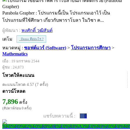
Parabola Grapher : โปรแกรมนี้เป็น โปรแกรมเอาไว้ เป็น
โปรแกรมที่ใช้ศึกษา เกี่ยวกับพาราโบลา ในวิชา ค...
ผู้พัฒนา :
พงศักดิ์ วุฒิสันต์
เดโม
Demo คืออะไร ?
หมวดหมู่ :
ซอฟต์แวร์ (Software)
>
โปรแกรมการศึกษา
>
Mathematics
เมื่อ : 19 มกราคม 2544
ผู้ชม : 24,873
โหวตให้คะแนน
คะแนนโหวต 4.57 (7 ครั้ง)
ดาวน์โหลด
7,896
ครั้ง
(สัปดาห์ก่อน 0 ครั้ง)
แชร์บทความนี้ :
0