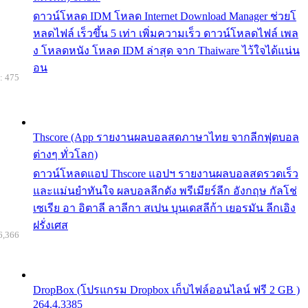
ดาวน์โหลด IDM โหลด Internet Download Manager ช่วยโ
หลดไฟล์ เร็วขึ้น 5 เท่า เพิ่มความเร็ว ดาวน์โหลดไฟล์ เพล
ง โหลดหนัง โหลด IDM ล่าสุด จาก Thaiware ไว้ใจได้แน่น
อน
: 475
Thscore (App รายงานผลบอลสดภาษาไทย จากลีกฟุตบอล
ต่างๆ ทั่วโลก)
ดาวน์โหลดแอป Thscore แอปฯ รายงานผลบอลสดรวดเร็ว
และแม่นยำทันใจ ผลบอลลีกดัง พรีเมียร์ลีก อังกฤษ กัลโช่
เซเรีย อา อิตาลี ลาลีกา สเปน บุนเดสลีก้า เยอรมัน ลีกเอิง
ฝรั่งเศส
6,366
DropBox (โปรแกรม Dropbox เก็บไฟล์ออนไลน์ ฟรี 2 GB )
264.4.3385