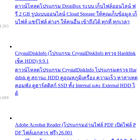
ดาวน์โหลดโปรแกรม DropBox ระบบ เก็บไฟล์ออนไลน์ ฟ
รี 2 GB รูปแบบออนไลน์ Cloud Storage ให้คุณเก็บข้อมูล เก็
บไฟล์ แชร์ไฟล์ ต่างๆ ให้คนอื่น เข้าถึงได้ ทุกที่ ทุกเวลา
4,393
CrystalDiskInfo (โปรแกรม CrystalDiskInfo ตรวจ Harddisk
เช็ค HDD) 9.9.1
ดาวน์โหลดโปรแกรม CrystalDiskInfo โปรแกรมตรวจ Har
ddisk ดู สถานะ HDD ดูอุณหภูมิเครื่อง ความเร็ว หาสาเหต
คอมพัง ดูฮาร์ดดิสก์ SSD ทั้ง Internal และ External HDD ไ
ด้
5,089
Adobe Acrobat Reader (โปรแกรมอ่านไฟล์ PDF เปิดไฟล์ P
DF ไฟล์เอกสาร ฟรี) 26.001