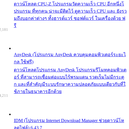
ดาวน์โหลด CPU-Z โปรแกรมวัดความเร็ว CPU อีกหนึ่งโ
ปรแกรม ที่ทุกคน น่าจะมีติดไว้ ดูความเร็ว CPU และ ยังรว
มถึงบอกค่าต่างๆ ทั้งฮารด์แวร์ ซอฟต์แวร์ ในเครื่องด้วย ฟ
รี
2,181
AnyDesk (โปรแกรม AnyDesk ควบคุมคอมพิวเตอร์ระยะไ
กล ใช้ฟรี)
ดาวน์โหลดโปรแกรม AnyDesk โปรแกรมรีโมทคอมพิวเต
อร์ ที่สามารถเชื่อมต่อแบบไร้พรมแดน รวดเร็มไม่มีกระตุ
ก และที่สำคัญมีระบบรักษาความปลอดภัยแบบเดียวกับที่ใ
ช้ภายในธนาคารอีกด้วย
4,211
IDM (โปรแกรม Internet Download Manager ช่วยดาวน์โห
ลดไฟล์) 6.43.7