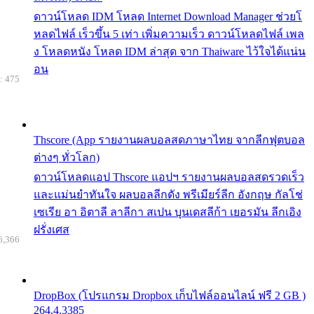
ดาวน์โหลด IDM โหลด Internet Download Manager ช่วยโ
หลดไฟล์ เร็วขึ้น 5 เท่า เพิ่มความเร็ว ดาวน์โหลดไฟล์ เพล
ง โหลดหนัง โหลด IDM ล่าสุด จาก Thaiware ไว้ใจได้แน่น
อน
: 475
Thscore (App รายงานผลบอลสดภาษาไทย จากลีกฟุตบอล
ต่างๆ ทั่วโลก)
ดาวน์โหลดแอป Thscore แอปฯ รายงานผลบอลสดรวดเร็ว
และแม่นยำทันใจ ผลบอลลีกดัง พรีเมียร์ลีก อังกฤษ กัลโช่
เซเรีย อา อิตาลี ลาลีกา สเปน บุนเดสลีก้า เยอรมัน ลีกเอิง
ฝรั่งเศส
6,366
DropBox (โปรแกรม Dropbox เก็บไฟล์ออนไลน์ ฟรี 2 GB )
264.4.3385