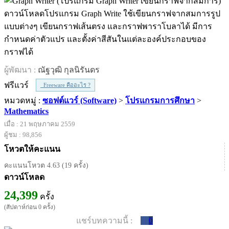
ดาวน์โหลดโปรแกรม Graph Write ใช้เขียนกราฟจากสมการรูป
แบบต่างๆ เขียนกราฟเส้นตรง และกราฟพาราโบลาได้ มีการ
กำหนดค่าตัวแปร และตั้งค่าสีสันในแต่ละองค์ประกอบของ
กราฟได้
ผู้พัฒนา :
ณัฐวุฒิ กุลนิรันดร
ฟรีแวร์
Freeware คืออะไร ?
หมวดหมู่ :
ซอฟต์แวร์ (Software)
>
โปรแกรมการศึกษา
>
Mathematics
เมื่อ : 21 พฤษภาคม 2559
ผู้ชม : 98,856
โหวตให้คะแนน
คะแนนโหวต 4.63 (19 ครั้ง)
ดาวน์โหลด
24,399
ครั้ง
(สัปดาห์ก่อน 0 ครั้ง)
แชร์บทความนี้ :
0