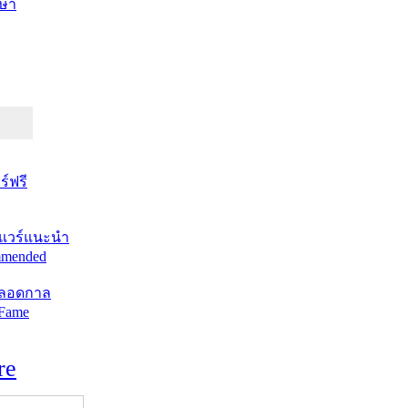
ษา
์ฟรี
แวร์แนะนำ
mended
ตลอดกาล
 Fame
re