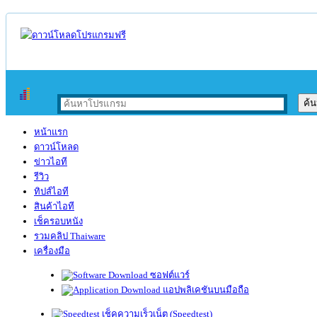
หน้าแรก
ดาวน์โหลด
ข่าวไอที
รีวิว
ทิปส์ไอที
สินค้าไอที
เช็ครอบหนัง
รวมคลิป Thaiware
เครื่องมือ
ซอฟต์แวร์
แอปพลิเคชันบนมือถือ
เช็คความเร็วเน็ต (Speedtest)