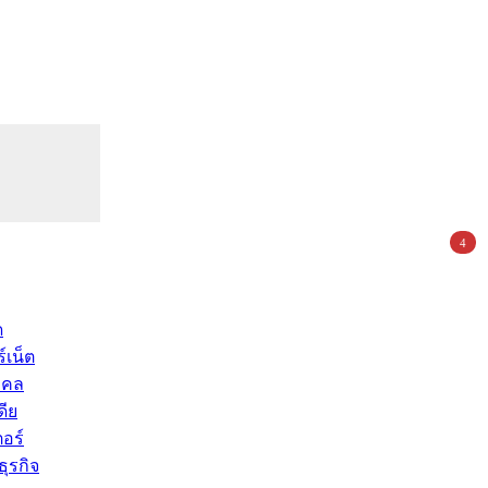
4
ด
์เน็ต
คคล
ดีย
อร์
ุรกิจ