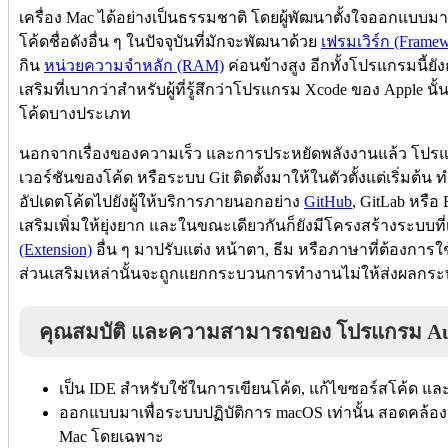
เครื่อง Mac ได้อย่างเป็นธรรมชาติ โดยผู้พัฒนาตั้งใจออกแบบ
โค้ดชื่อดังอื่น ๆ ในปัจจุบันที่มักจะพัฒนาด้วย
เฟรมเวิร์ก (Frame
กิน
หน่วยความจำหลัก (RAM)
ค่อนข้างสูง อีกทั้งโปรแกรมนี้ยั
เสริมที่เบากว่าสำหรับผู้ที่รู้สึกว่าโปรแกรม Xcode ของ Apple 
โค้ดบางประเภท
นอกจากเรื่องของความเร็ว และการประหยัดพลังงานแล้ว โปรแก
เวอร์ชันของโค้ด หรือระบบ Git ติดตั้งมาให้ในตัวตั้งแต่เริ่มต้น 
อัปเดตโค้ดไปยังผู้ให้บริการภายนอกอย่าง
GitHub
, GitLab หรือ
เสริมเพิ่มให้ยุ่งยาก และในขณะเดียวกันก็ยังมีโครงสร้างระบบที่
(Extension)
อื่น ๆ มาปรับแต่ง หน้าตา, ธีม หรือภาษาที่ต้องการ
ส่วนเสริมเหล่านั้นจะถูกแยกกระบวนการทำงานไม่ให้ส่งผลก
คุณสมบัติ และความสามารถของ โปรแกรม Au
เป็น IDE สำหรับใช้ในการเขียนโค้ด, แก้ไขซอร์สโค้ด แ
ออกแบบมาเพื่อระบบปฏิบัติการ macOS เท่านั้น สอดคล้อ
Mac โดยเฉพาะ