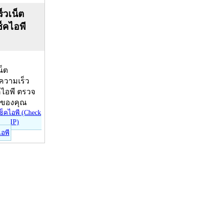
็วเน็ต
ช็คไอพี
น็ต
บความเร็ว
คไอพี ตรวจ
ีของคุณ
ไอพี