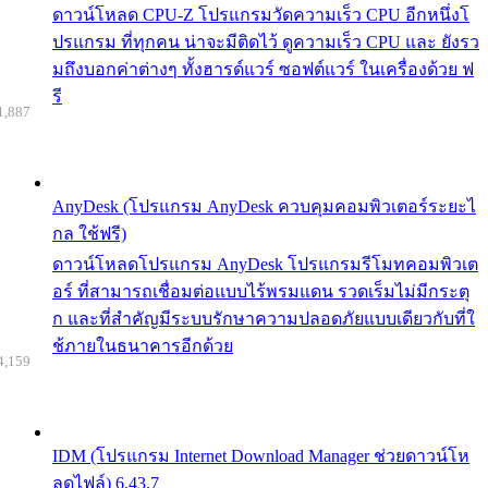
ดาวน์โหลด CPU-Z โปรแกรมวัดความเร็ว CPU อีกหนึ่งโ
ปรแกรม ที่ทุกคน น่าจะมีติดไว้ ดูความเร็ว CPU และ ยังรว
มถึงบอกค่าต่างๆ ทั้งฮารด์แวร์ ซอฟต์แวร์ ในเครื่องด้วย ฟ
รี
1,887
AnyDesk (โปรแกรม AnyDesk ควบคุมคอมพิวเตอร์ระยะไ
กล ใช้ฟรี)
ดาวน์โหลดโปรแกรม AnyDesk โปรแกรมรีโมทคอมพิวเต
อร์ ที่สามารถเชื่อมต่อแบบไร้พรมแดน รวดเร็มไม่มีกระตุ
ก และที่สำคัญมีระบบรักษาความปลอดภัยแบบเดียวกับที่ใ
ช้ภายในธนาคารอีกด้วย
4,159
IDM (โปรแกรม Internet Download Manager ช่วยดาวน์โห
ลดไฟล์) 6.43.7