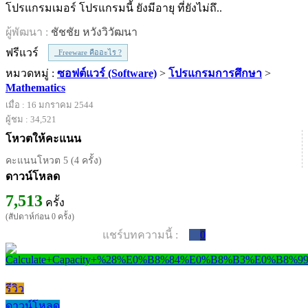
โปรแกรมเมอร์ โปรแกรมนี้ ยังมีอายุ ที่ยังไม่ถึ..
ผู้พัฒนา :
ชัชชัย หวังวิวัฒนา
ฟรีแวร์
Freeware คืออะไร ?
หมวดหมู่ :
ซอฟต์แวร์ (Software)
>
โปรแกรมการศึกษา
>
Mathematics
เมื่อ : 16 มกราคม 2544
ผู้ชม : 34,521
โหวตให้คะแนน
คะแนนโหวต 5 (4 ครั้ง)
ดาวน์โหลด
7,513
ครั้ง
(สัปดาห์ก่อน 0 ครั้ง)
แชร์บทความนี้ :
0
รีวิว
ดาวน์โหลด