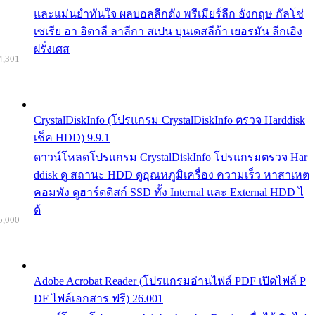
และแม่นยำทันใจ ผลบอลลีกดัง พรีเมียร์ลีก อังกฤษ กัลโช่
เซเรีย อา อิตาลี ลาลีกา สเปน บุนเดสลีก้า เยอรมัน ลีกเอิง
ฝรั่งเศส
4,301
CrystalDiskInfo (โปรแกรม CrystalDiskInfo ตรวจ Harddisk
เช็ค HDD) 9.9.1
ดาวน์โหลดโปรแกรม CrystalDiskInfo โปรแกรมตรวจ Har
ddisk ดู สถานะ HDD ดูอุณหภูมิเครื่อง ความเร็ว หาสาเหต
คอมพัง ดูฮาร์ดดิสก์ SSD ทั้ง Internal และ External HDD ไ
ด้
5,000
Adobe Acrobat Reader (โปรแกรมอ่านไฟล์ PDF เปิดไฟล์ P
DF ไฟล์เอกสาร ฟรี) 26.001