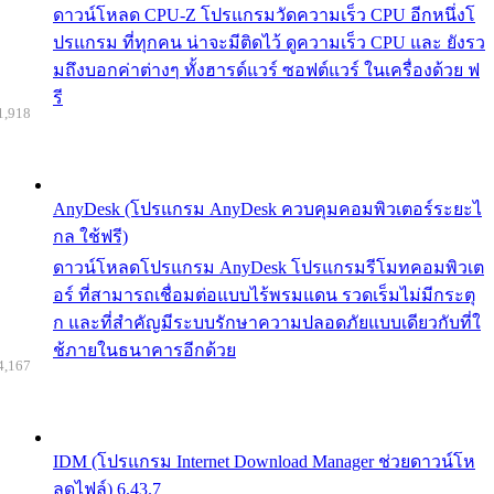
ดาวน์โหลด CPU-Z โปรแกรมวัดความเร็ว CPU อีกหนึ่งโ
ปรแกรม ที่ทุกคน น่าจะมีติดไว้ ดูความเร็ว CPU และ ยังรว
มถึงบอกค่าต่างๆ ทั้งฮารด์แวร์ ซอฟต์แวร์ ในเครื่องด้วย ฟ
รี
1,918
AnyDesk (โปรแกรม AnyDesk ควบคุมคอมพิวเตอร์ระยะไ
กล ใช้ฟรี)
ดาวน์โหลดโปรแกรม AnyDesk โปรแกรมรีโมทคอมพิวเต
อร์ ที่สามารถเชื่อมต่อแบบไร้พรมแดน รวดเร็มไม่มีกระตุ
ก และที่สำคัญมีระบบรักษาความปลอดภัยแบบเดียวกับที่ใ
ช้ภายในธนาคารอีกด้วย
4,167
IDM (โปรแกรม Internet Download Manager ช่วยดาวน์โห
ลดไฟล์) 6.43.7