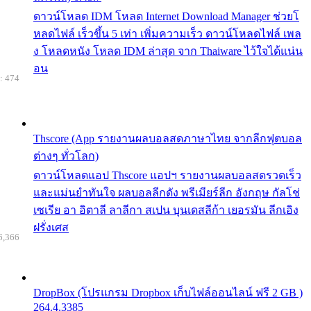
ดาวน์โหลด IDM โหลด Internet Download Manager ช่วยโ
หลดไฟล์ เร็วขึ้น 5 เท่า เพิ่มความเร็ว ดาวน์โหลดไฟล์ เพล
ง โหลดหนัง โหลด IDM ล่าสุด จาก Thaiware ไว้ใจได้แน่น
อน
: 474
Thscore (App รายงานผลบอลสดภาษาไทย จากลีกฟุตบอล
ต่างๆ ทั่วโลก)
ดาวน์โหลดแอป Thscore แอปฯ รายงานผลบอลสดรวดเร็ว
และแม่นยำทันใจ ผลบอลลีกดัง พรีเมียร์ลีก อังกฤษ กัลโช่
เซเรีย อา อิตาลี ลาลีกา สเปน บุนเดสลีก้า เยอรมัน ลีกเอิง
ฝรั่งเศส
6,366
DropBox (โปรแกรม Dropbox เก็บไฟล์ออนไลน์ ฟรี 2 GB )
264.4.3385