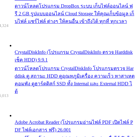
ดาวน์โหลดโปรแกรม DropBox ระบบ เก็บไฟล์ออนไลน์ ฟ
รี 2 GB รูปแบบออนไลน์ Cloud Storage ให้คุณเก็บข้อมูล เก็
บไฟล์ แชร์ไฟล์ ต่างๆ ให้คนอื่น เข้าถึงได้ ทุกที่ ทุกเวลา
4,324
CrystalDiskInfo (โปรแกรม CrystalDiskInfo ตรวจ Harddisk
เช็ค HDD) 9.9.1
ดาวน์โหลดโปรแกรม CrystalDiskInfo โปรแกรมตรวจ Har
ddisk ดู สถานะ HDD ดูอุณหภูมิเครื่อง ความเร็ว หาสาเหต
คอมพัง ดูฮาร์ดดิสก์ SSD ทั้ง Internal และ External HDD ไ
ด้
5,013
Adobe Acrobat Reader (โปรแกรมอ่านไฟล์ PDF เปิดไฟล์ P
DF ไฟล์เอกสาร ฟรี) 26.001