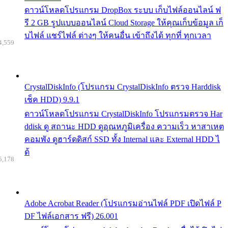
ดาวน์โหลดโปรแกรม DropBox ระบบ เก็บไฟล์ออนไลน์ ฟ
รี 2 GB รูปแบบออนไลน์ Cloud Storage ให้คุณเก็บข้อมูล เก็
บไฟล์ แชร์ไฟล์ ต่างๆ ให้คนอื่น เข้าถึงได้ ทุกที่ ทุกเวลา
4,559
CrystalDiskInfo (โปรแกรม CrystalDiskInfo ตรวจ Harddisk
เช็ค HDD) 9.9.1
ดาวน์โหลดโปรแกรม CrystalDiskInfo โปรแกรมตรวจ Har
ddisk ดู สถานะ HDD ดูอุณหภูมิเครื่อง ความเร็ว หาสาเหต
คอมพัง ดูฮาร์ดดิสก์ SSD ทั้ง Internal และ External HDD ไ
ด้
5,178
Adobe Acrobat Reader (โปรแกรมอ่านไฟล์ PDF เปิดไฟล์ P
DF ไฟล์เอกสาร ฟรี) 26.001