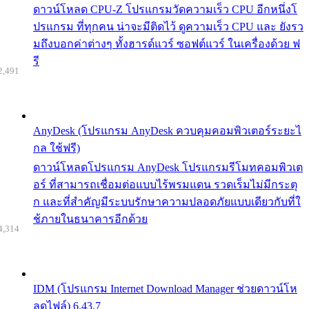
ดาวน์โหลด CPU-Z โปรแกรมวัดความเร็ว CPU อีกหนึ่งโ
ปรแกรม ที่ทุกคน น่าจะมีติดไว้ ดูความเร็ว CPU และ ยังรว
มถึงบอกค่าต่างๆ ทั้งฮารด์แวร์ ซอฟต์แวร์ ในเครื่องด้วย ฟ
รี
2,491
AnyDesk (โปรแกรม AnyDesk ควบคุมคอมพิวเตอร์ระยะไ
กล ใช้ฟรี)
ดาวน์โหลดโปรแกรม AnyDesk โปรแกรมรีโมทคอมพิวเต
อร์ ที่สามารถเชื่อมต่อแบบไร้พรมแดน รวดเร็มไม่มีกระตุ
ก และที่สำคัญมีระบบรักษาความปลอดภัยแบบเดียวกับที่ใ
ช้ภายในธนาคารอีกด้วย
4,314
IDM (โปรแกรม Internet Download Manager ช่วยดาวน์โห
ลดไฟล์) 6.43.7